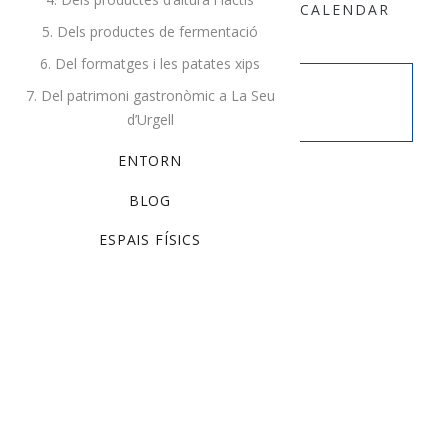
ALL EVENTS
+ GOOGLE CALENDAR
5. Dels productes de fermentació
+ EXPORT TO CALENDAR
6. Del formatges i les patates xips
7. Del patrimoni gastronòmic a La Seu
This event has passed.
d’Urgell
ENTORN
Details
BLOG
Date:
desembre 22, 2018
ESPAIS FÍSICS
Time:
9:00 am - 10:30 pm
Cost:
$140
Event Categories:
Art
,
Training
Website:
http://example.com
Tags:
cooking
,
training