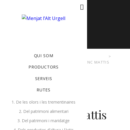
MENU
QUI SOM
MENJAT L'ALT URGELL
>
ESDEVENIMENTS
>
COOKING
,
TRAINING
>
DUI NUNC MATTIS
PRODUCTORS
SERVEIS
RUTES
1. De les olors i les trementinaires
Dui nunc mattis
2. Del patrimoni alimentari
3. Del patrimoni i maridatge
4. Dels productes d’altura i làctis