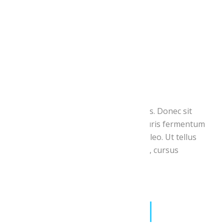
Organizer
Organizer Name:
John Doe
Phone:
+25 587892 348 24
Email:
john@doe.com
Website:
View Organizer Website
Aliquam erat volutpat. Duis ac turpis. Donec sit
amet eros. Lorem ipsum dolor. Mauris fermentum
dictum magna. Sed laoreet aliquam leo. Ut tellus
dolor, dapibus eget, elementum vel, cursus
eleifend, elit.
Share This:
FACEBOOK
TWITTER