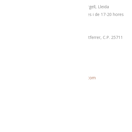
Plaça Patalín, num.2, C.P.25700, La Seu D’Urgell, Lleida
Dimarts, divendres i dissabtes de 10-14 hores i de 17-20 hores
Mercat proximitat (Supermercat Charter),
La Llau, parcel·la 7-A, Poligon Industrial Montferrer, C.P. 25711
Dissabte i diumenge de 9.30 a 14 hores
Correu electrònic
Informació general:
menjatlalturgell@gmail.com
Rutes:
rutesmenjatlalturgell@gmail.
com