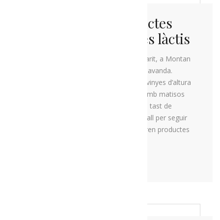
La ruta dels productes
d’altura i productes làctis
En aquesta ruta visitarem Cal Margarit, a Montan
de Tost, una finca de producció de lavanda.
Seguirem al mateix poble cap a les vinyes d’altura
del Vi Carisma, un vi afruitat blanc amb matisos
propis. Baixarem a dinar a l’espai de tast de
formatge artesà Mas d’Eroles a Adrall per seguir
fins a la Masia La Reula, on s’elaboren productes
làctics del Pirineu de gran qualitat.
MÉS INFORMACIÓ