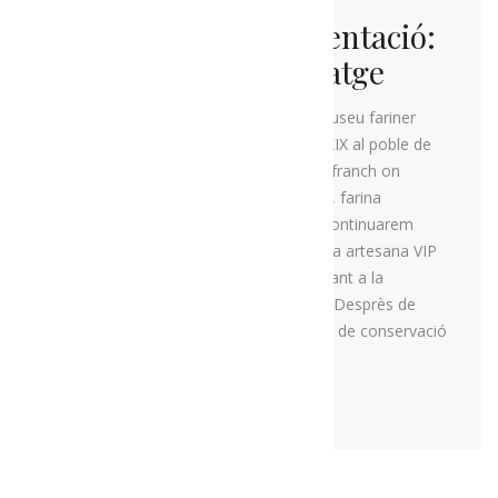
La ruta de la fermentació:
pa, cervesa i formatge
niciarem aquesta ruta visitant un museu fariner
amb maquinària anglesa del segle XIX al poble de
Montferrer. Seguirem a la finca Ecofranch on
veurem la seva producció de cereal, farina
d’espelta, patata i làctics de vaca. Continuarem
amb una visita guiada a la cerveseria artesana VIP
al poble de Bellestar per acabar dinant a la
formatgeria artesana Mas d’Eroles. Desprès de
dinar visitarem l’obrador i la bodega de conservació
de la formatgeria.
MÉS INFORMACIÓ