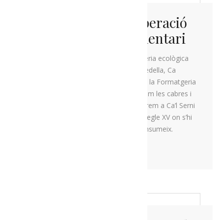
La ruta de la recuperació
del patrimoni alimentari
En primer lloc visitarem una ramaderia ecològica
familiar especialitzada en carn de vedella, Ca
l’Andreu, al poble d’Alàs. Seguirem a la Formatgeria
Baridà al poble de Bar on coneixerem les cabres i
visitarem l’obrador. Per acabar dinarem a Ca’l Serni
a Calbinyà. Una casa de pagès del segle XV on s’hi
elabora més del 80% del que es consumeix.
MÉS INFORMACIÓ