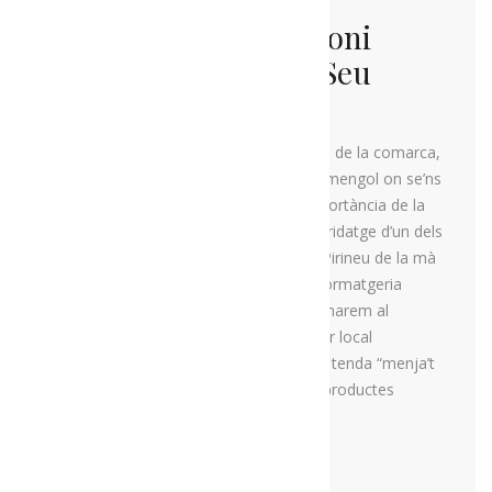
La ruta del patrimoni
gastronòmic a La Seu
d’Urgell
Aquesta ruta s'emmarca a la capital de la comarca,
La Seu d’Urgell. Visitarem L’Espai Ermengol on se’ns
explicarà la història regional i la importància de la
Cooperativa del Cadí i farem un maridatge d’un dels
seus formatges amb infusions del Pirineu de la mà
de l’Infus. Continuarem visitant la Formatgeria
l’Abadessa, situada al casc antic i dinarem al
Rastell, un restaurant d’un productor local
d’embotits. Per acabar es visitarà la tenda “menja’t
l’Alt Urgell”, que ens descobrirà els productes
artesans de tot el territori.
MÉS INFORMACIÓ