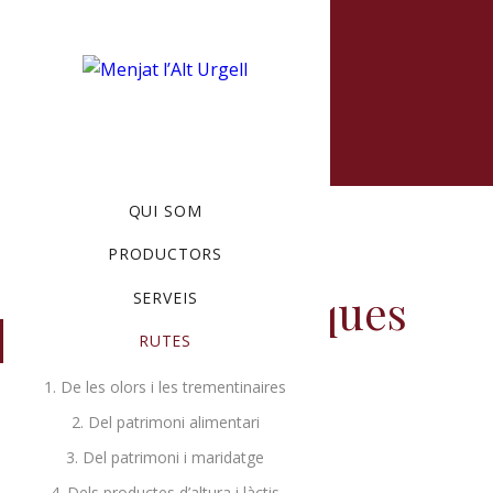
MENU
QUI SOM
Rutes
PRODUCTORS
gastronòmiques
SERVEIS
RUTES
1. De les olors i les trementinaires
2. Del patrimoni alimentari
3. Del patrimoni i maridatge
4. Dels productes d’altura i làctis