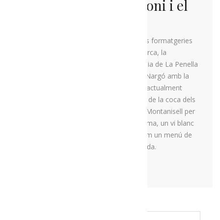
La ruta del patrimoni i el
maridatge
En aquesta ruta visitarem una de les formatgeries
artesanes més antigues de la comarca, la
formatgeria Castell-Llebre, a la Masia de La Penella
(Peramola). Continuarem a Coll de Nargó amb la
visita al Museu dels Raiers, un ofici actualment
desaparegut, acompanyat d’un tast de la coca dels
raiers al Forn Reig. Seguirem fins a Montanisell per
visitar les vinyes d’altura del Vi Carisma, un vi blanc
amb aromes del Pirineu. Allà dinarem un menú de
producte local al restaurant Cal Borda.
MÉS INFORMACIÓ