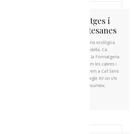
La ruta dels formatges i
les patates xips artesanes
En primer lloc visitarem una ramaderia ecològica
familiar especialitzada en carn de vedella, Ca
l’Andreu, al poble d’Alàs. Seguirem a la Formatgeria
Baridà al poble de Bar on coneixerem les cabres i
visitarem l’obrador. Per acabar dinarem a Ca’l Serni
a Calbinyà. Una casa de pagès del segle XV on s’hi
elabora més del 80% del que es consumeix.
MÉS INFORMACIÓ