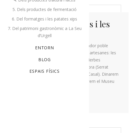
5. Dels productes de fermentació
6. Del formatges i les patates xips
La ruta de les Olors i les
7. Del patrimoni gastronòmic a La Seu
Trementinaires
d’Urgell
Aquesta ruta proposa visitar l’encisador poble
ENTORN
d’Ossera a travers de les seves tres artesanes: les
BLOG
plantes aromàtiques ecològiques (Herbes
d’Ossera); el formatge artesà de cabra (Serrat
ESPAIS FÍSICS
Gros) i melmelades casolanes (Cal Casal). Dinarem
al poble de Tuixent on també visitarem el Museu
de les Trementinaires.
MÉS INFORMACIÓ