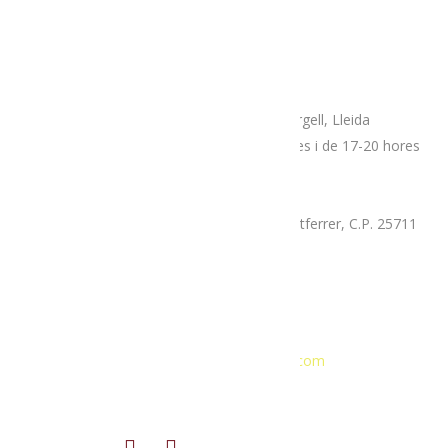
Adreça
Espai botiga Menja’t L’Alt Urgell
Plaça Patalín, num.2, C.P.25700, La Seu D’Urgell, Lleida
Dimarts, divendres i dissabtes de 10-14 hores i de 17-20 hores
Mercat proximitat (Supermercat Charter),
La Llau, parcel·la 7-A, Poligon Industrial Montferrer, C.P. 25711
Dissabte i diumenge de 9.30 a 14 hores
Correu electrònic
Informació general:
menjatlalturgell@gmail.com
Rutes:
rutesmenjatlalturgell@gmail.
com