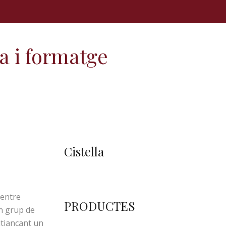
a i formatge
Cistella
 entre
PRODUCTES
n grup de
itjançant un