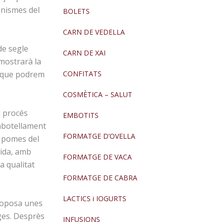
anismes del
BOLETS
CARN DE VEDELLA
de segle
CARN DE XAI
mostrarà la
CONFITATS
cs que podrem
COSMÈTICA – SALUT
l procés
EMBOTITS
embotellament
FORMATGE D’OVELLA
s pomes del
eida, amb
FORMATGE DE VACA
a qualitat
FORMATGE DE CABRA
LACTICS i IOGURTS
proposa unes
ges.
Desprès
INFUSIONS