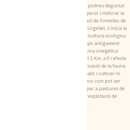
nostres quèfirs i iogurts que podreu degustar.
L'any 2014 motivat per recuperar i millorar la
casa pairal situada al petit nucli de Fontelles de
Tost, Muniicipi de Ribera de l'Urgellet, s'inícia la
conversió de dita finca a l'agricultura ecològica
recuperant parts dels camps antigament
cultivats i dotant d'una tanca cinegètica
perimetral d'aproximadament 5 Km. a fi i efecte
de protegir els cultius de la invasió de la fauna
salvatge, principament jabalís i cultivar-hi
patata eco i cereal també eco com pot ser
l'Espelta, el Kamut i la resta per a pastures de
les vedelles de recria de l'explotació de
Montferrer.