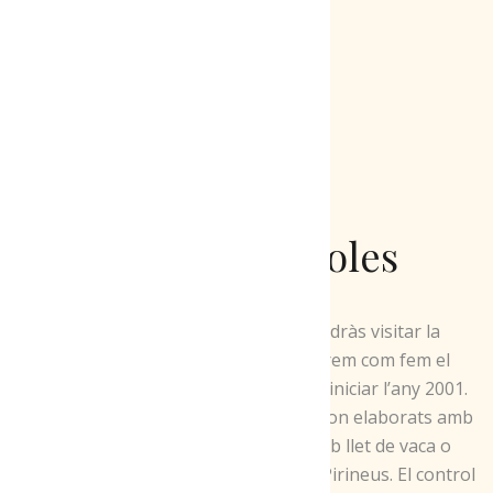
Mas d'Eroles
Vine al Mas d'Eroles i podràs visitar la
formatgeria, on t'explicarem com fem el
formatge, activitat que van iniciar l’any 2001.
Tots el nostres formatges son elaborats amb
llet crua, ja siguin fets amb llet de vaca o
d'ovella, tot al bell mig dels Pirineus. El control