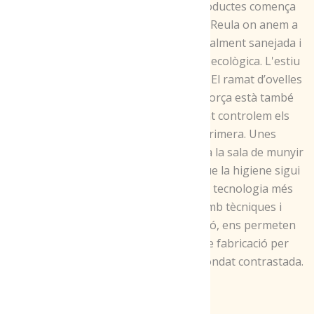
de qualitat dels nostres productes comença
amb el bestiar, la granja La Reula on anem a
cercar la llet de vaca està totalment sanejada i
en procés de transformació ecològica. L'estiu
del 2019 ja serem ecològics!! El ramat d’ovelles
de Corroncui a l'Alta Ribagorça està també
totalment sanejat, per tant controlem els
orígens de la matèria primera. Unes
instal·lacions acurades, tant a la sala de munyir
com a la formatgeria, fan que la higiene sigui
present en tot moment. La tecnologia més
tradicional, juntament amb tècniques i
materials d’última generació, ens permeten
controlar els processos de fabricació per
obtenir uns formatges de bondat contrastada.