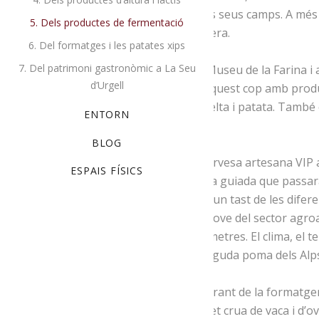
canal que hauria de proveir d’aigua els seus camps. A més 
5. Dels productes de fermentació
molí de gra amb la creació d’una farinera.
6. Del formatges i les patates xips
7. Del patrimoni gastronòmic a La Seu
Aquesta ruta ens permetrà visitar el Museu de la Farina i
d’Urgell
XX.
Continuarem amb la farina però aquest cop amb product
seva producció de cereal, farina d’espelta i patata. També
ENTORN
tastar a la seva agrobotiga.
BLOG
Seguirem la ruta fins a la fàbrica de cervesa artesana VIP a
ESPAIS FÍSICS
d’elaboració de la cervesa en una visita guiada que passarà
i l’etiquetatge. Acte seguit gaudirem d’un tast de les dif
Cadí.
Pomes del Cadí és una empresa jove del sector agroa
finques situades a una altitud de 800 metres. El clima, el te
organolèptica molt similar a la reconeguda poma dels Alp
Per dinar farem una aturada al restaurant de la formatge
fondues del seu formatge artesà de llet crua de vaca i d’ove