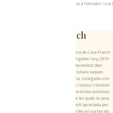
d’haver-los degustat, s’oferirà una visita a l’obrador i a 
Ecofranch
L'explotació agricola - ramadera de Casa Franch
de Montferrer i Ribera de l'Urgellet l'any 2010
sensibilitzada amb la sostenibilitat dels
processos productius introdueix vaques
lleteres de la raça Parda Alpina, coneguda com
a Brown Swiss, la qual és més rústica i resisteix
millor la calor entre altres diferències positives
respecte la vaca frisona entre les quals la seva
qualitat superior de la llet, molt apreciada per
formatgers artesans i de dita llet en surten els