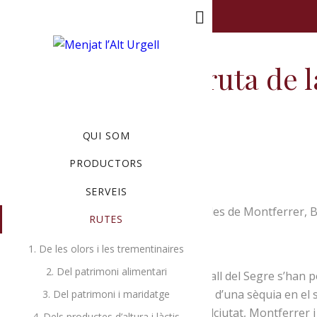
MENU
La ruta de 
QUI SOM
PRODUCTORS
SERVEIS
En aquesta ruta visitarem els pobles de Montferrer, Bel
RUTES
Es pot fer tot l’any.
1. De les olors i les trementinaires
2. Del patrimoni alimentari
Històricament, els nuclis ubicats a la vall del Segre s’han 
d’altres raons, gràcies a la construcció d’una sèquia en 
3. Del patrimoni i maridatge
pagesos importants d’Anserall, Castellciutat, Montferrer i 
4. Dels productes d’altura i làctis