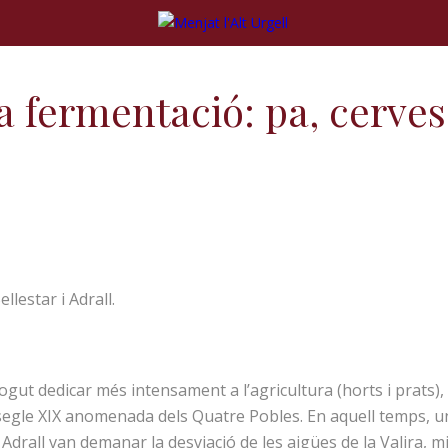
la fermentació: pa, cerves
lestar i Adrall.
pogut dedicar més intensament a l’agricultura (horts i prats),
el segle XIX anomenada dels Quatre Pobles.
En aquell temps, u
Adrall van demanar la desviació de les aigües de la Valira, m