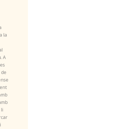
a
a la
l
al
. A
 es
a de
sense
ment
 amb
 amb
li
rcar
i