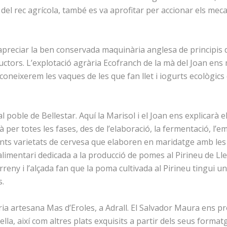
del rec agrícola, també es va aprofitar per accionar els mec
 apreciar la ben conservada maquinària anglesa de principis 
ors. L’explotació agrària Ecofranch de la mà del Joan ens 
 coneixerem les vaques de les que fan llet i iogurts ecològi
l poble de Bellestar. Aquí la Marisol i el Joan ens explicarà e
 per totes les fases, des de l’elaboració, la fermentació, l’
erents varietats de cervesa que elaboren en maridatge amb le
limentari dedicada a la producció de pomes al Pirineu de Ll
rreny i l’alçada fan que la poma cultivada al Pirineu tingui un
s.
ria artesana Mas d’Eroles, a Adrall. El Salvador Maura ens 
lla, així com altres plats exquisits a partir dels seus format