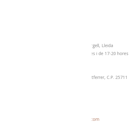
Adreça
Espai botiga Menja’t L’Alt Urgell
Plaça Patalín, num.2, C.P.25700, La Seu D’Urgell, Lleida
Dimarts, divendres i dissabtes de 10-14 hores i de 17-20 hores
Mercat proximitat (Supermercat Charter),
La Llau, parcel·la 7-A, Poligon Industrial Montferrer, C.P. 25711
Dissabte i diumenge de 9.30 a 14 hores
Correu electrònic
Informació general:
menjatlalturgell@gmail.com
Rutes:
rutesmenjatlalturgell@gmail.
com