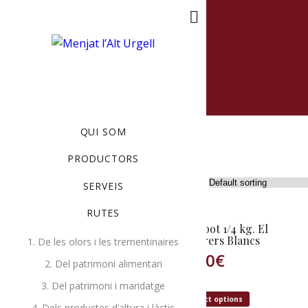
MENU
QUI SOM
PRODUCTORS
Showing all 3 results
SERVEIS
RUTES
Mel pot 1/2 kg. El
Mel pot 1/4 kg. El
Cirerers Blancs
Cirerers Blancs
1. De les olors i les trementinaires
6,00
€
4,50
€
2. Del patrimoni alimentari
3. Del patrimoni i maridatge
Select options
Select options
4. Dels productes d’altura i làctis