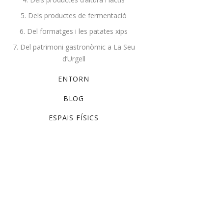
5. Dels productes de fermentació
Mel pot 1kg. El Cirerers
Blancs
6. Del formatges i les patates xips
10,00
€
7. Del patrimoni gastronòmic a La Seu
d’Urgell
Select options
ENTORN
BLOG
ESPAIS FÍSICS
Cistella
PRODUCTES