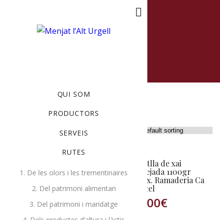
MENU
QUI SOM
PRODUCTORS
Showing all 2 results
SERVEIS
RUTES
Carn de xai barrejada
Espatlla de xai
1kg aprox. Ramaderia
barrejada 1100gr
1. De les olors i les trementinaires
Ca l’Àngel
aprox. Ramaderia Ca
l’Àngel
2. Del patrimoni alimentari
14,00
€
10,00
€
3. Del patrimoni i maridatge
4. Dels productes d’altura i làctis