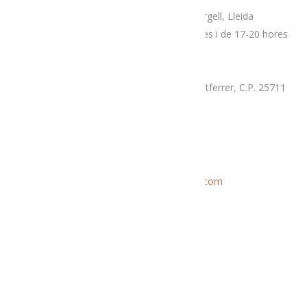
Plaça Patalín, num.2, C.P.25700, La Seu D’Urgell, Lleida
Dimarts, divendres i dissabtes de 10-14 hores i de 17-20 hores
Mercat proximitat (Supermercat Charter),
La Llau, parcel·la 7-A, Poligon Industrial Montferrer, C.P. 25711
Dissabte i diumenge de 9.30 a 14 hores
Correu electrònic
Informació general:
menjatlalturgell@gmail.com
Rutes:
rutesmenjatlalturgell@gmail.
com