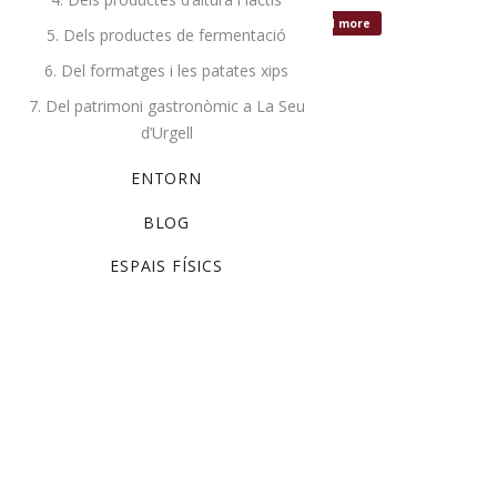
Read more
Read more
5. Dels productes de fermentació
6. Del formatges i les patates xips
7. Del patrimoni gastronòmic a La Seu
d’Urgell
ENTORN
Cistella
BLOG
ESPAIS FÍSICS
PRODUCTES
BOLETS
CARN DE VEDELLA
CARN DE XAI