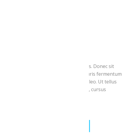
Organizer
Organizer Name:
John Doe
Phone:
+25 587892 348 24
Email:
john@doe.com
Website:
View Organizer Website
Aliquam erat volutpat. Duis ac turpis. Donec sit
amet eros. Lorem ipsum dolor. Mauris fermentum
dictum magna. Sed laoreet aliquam leo. Ut tellus
dolor, dapibus eget, elementum vel, cursus
eleifend, elit.
Share This:
FACEBOOK
TWITTER