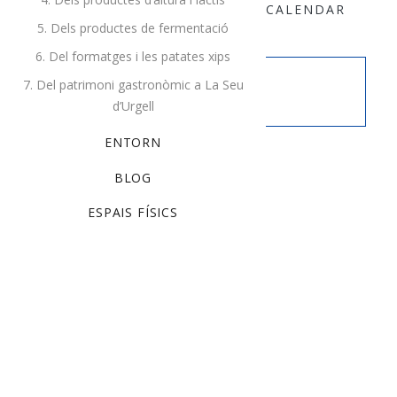
ALL EVENTS
+ GOOGLE CALENDAR
5. Dels productes de fermentació
+ EXPORT TO CALENDAR
6. Del formatges i les patates xips
7. Del patrimoni gastronòmic a La Seu
This event has passed.
d’Urgell
ENTORN
Details
BLOG
Date:
novembre 30, 2018
ESPAIS FÍSICS
Time:
9:00 am - 10:30 pm
Cost:
$19
Event Category:
Training
Website:
http://example.com
Tags:
activities
,
training