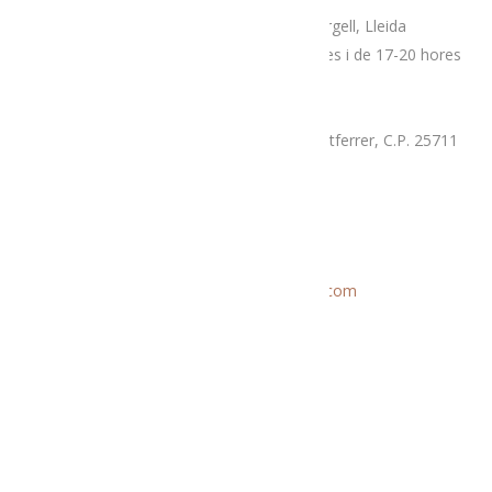
Plaça Patalín, num.2, C.P.25700, La Seu D’Urgell, Lleida
Dimarts, divendres i dissabtes de 10-14 hores i de 17-20 hores
Mercat proximitat (Supermercat Charter),
La Llau, parcel·la 7-A, Poligon Industrial Montferrer, C.P. 25711
Dissabte i diumenge de 9.30 a 14 hores
Correu electrònic
Informació general:
menjatlalturgell@gmail.com
Rutes:
rutesmenjatlalturgell@gmail.
com