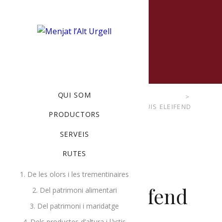
MENU
QUI SOM
MENJAT L'ALT URGELL
>
ESDEVENIMENTS
>
ACTIVITIES
,
TRAINING
>
NISI QUIS ELEIFEND
PRODUCTORS
SERVEIS
RUTES
1. De les olors i les trementinaires
Nisi quis eleifend
2. Del patrimoni alimentari
3. Del patrimoni i maridatge
4. Dels productes d’altura i làctis