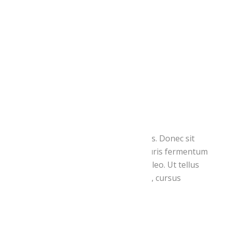
Tags:
holidays
,
party
Organizer
Organizer Name:
John Doe
Phone:
+25 587892 348 24
Email:
john@doe.com
Website:
View Organizer Website
Aliquam erat volutpat. Duis ac turpis. Donec sit
amet eros. Lorem ipsum dolor. Mauris fermentum
dictum magna. Sed laoreet aliquam leo. Ut tellus
dolor, dapibus eget, elementum vel, cursus
eleifend, elit.
Share This: