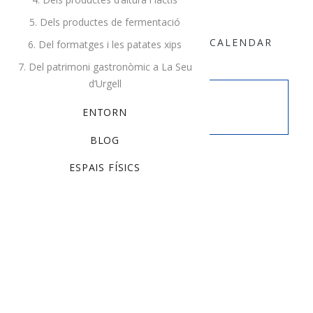
5. Dels productes de fermentació
ALL EVENTS
+ GOOGLE CALENDAR
6. Del formatges i les patates xips
7. Del patrimoni gastronòmic a La Seu
+ EXPORT TO CALENDAR
d’Urgell
This event has passed.
ENTORN
BLOG
Details
ESPAIS FÍSICS
Date:
novembre 30, 2018
Time:
8:00 am - 5:00 pm
Cost:
$19
Event Category:
Holidays
Website:
http://example.com