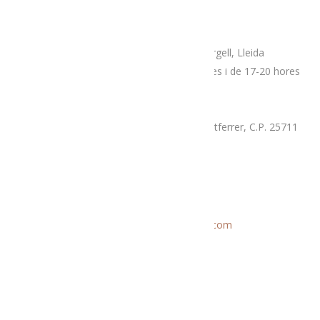
Adreça
Espai botiga Menja’t L’Alt Urgell
Plaça Patalín, num.2, C.P.25700, La Seu D’Urgell, Lleida
Dimarts, divendres i dissabtes de 10-14 hores i de 17-20 hores
Mercat proximitat (Supermercat Charter),
La Llau, parcel·la 7-A, Poligon Industrial Montferrer, C.P. 25711
Dissabte i diumenge de 9.30 a 14 hores
Correu electrònic
Informació general:
menjatlalturgell@gmail.com
Rutes:
rutesmenjatlalturgell@gmail.
com