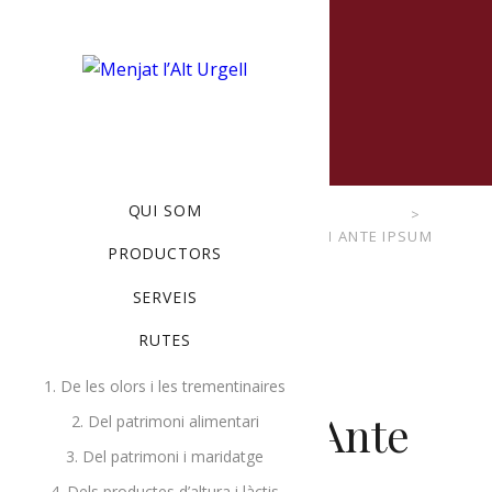
MENU
QUI SOM
MENJAT L'ALT URGELL
>
ESDEVENIMENTS
>
HOLIDAYS
,
PARTY
>
VESTIBULUM ANTE IPSUM
PRODUCTORS
SERVEIS
RUTES
1. De les olors i les trementinaires
Vestibulum Ante
2. Del patrimoni alimentari
3. Del patrimoni i maridatge
Ipsum
4. Dels productes d’altura i làctis