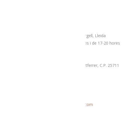
Adreça
Espai botiga Menja’t L’Alt Urgell
Plaça Patalín, num.2, C.P.25700, La Seu D’Urgell, Lleida
Dimarts, divendres i dissabtes de 10-14 hores i de 17-20 hores
Mercat proximitat (Supermercat Charter),
La Llau, parcel·la 7-A, Poligon Industrial Montferrer, C.P. 25711
Dissabte i diumenge de 9.30 a 14 hores
Correu electrònic
Informació general:
menjatlalturgell@gmail.com
Rutes:
rutesmenjatlalturgell@gmail.
com