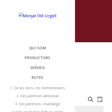
MENU
QUI SOM
PRODUCTORS
SERVEIS
RUTES
Events
Activities
1. De les olors i les trementinaires
2. Del patrimoni alimentari
Events
Ev
4/12/2026
Search
Day
3. Del patrimoni i maridatge
Select
Search
Vi
4. Dels productes d’altura i làctis
There are no upcoming events.