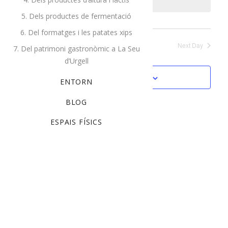
date.
and
Na
5. Dels productes de fermentació
Views
6. Del formatges i les patates xips
Previous Day
Next Day
Naviga
7. Del patrimoni gastronòmic a La Seu
d’Urgell
Subscribe to calendar
ENTORN
BLOG
ESPAIS FÍSICS