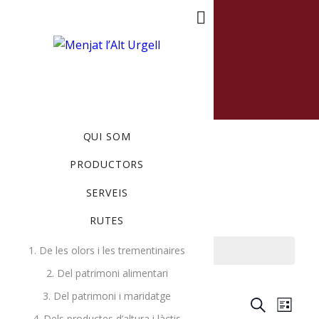
MENU
QUI SOM
PRODUCTORS
SERVEIS
RUTES
1. De les olors i les trementinaires
There are no upcoming events.
2. Del patrimoni alimentari
3. Del patrimoni i maridatge
Events
Ev
Now onwards
Search
List
4. Dels productes d’altura i làctis