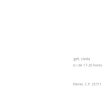
AVÍS LEGAL
TERMES i CONDICIONS
POLÍTICA DE COOKIES
Adreça
Espai botiga Menja’t L’Alt Urgell
Plaça Patalín, num.2, C.P.25700, La Seu D’Urgell, Lleida
Dimarts, divendres i dissabtes de 10-14 hores i de 17-20 hores
Mercat proximitat (Supermercat Charter),
La Llau, parcel·la 7-A, Poligon Industrial Montferrer, C.P. 25711
Dissabte i diumenge de 9.30 a 14 hores
Correu electrònic