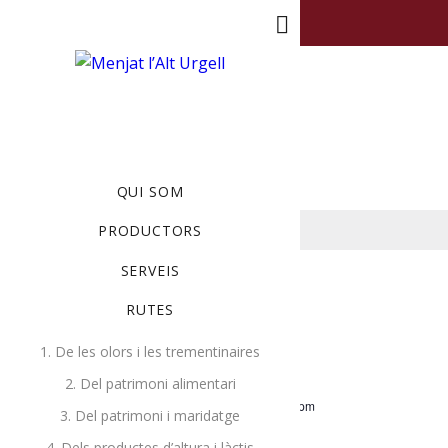
MENU
QUI SOM
There are no upcoming events.
PRODUCTORS
SERVEIS
Now onwards
RUTES
Select
Latest Past Events
1. De les olors i les trementinaires
date.
2. Del patrimoni alimentari
gener 2, 2019 @ 9:00 am
-
10:30 pm
GEN.
3. Del patrimoni i maridatge
2
Tortor consequat id
2019
4. Dels productes d’altura i làctis