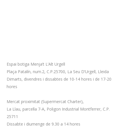
Adreça
Espai botiga Menja’t L’Alt Urgell
Plaça Patalín, num.2, C.P.25700, La Seu D’Urgell, Lleida
Dimarts, divendres i dissabtes de 10-14 hores i de 17-20
hores
Mercat proximitat (Supermercat Charter),
La Llau, parcel·la 7-A, Poligon Industrial Montferrer, C.P.
25711
Dissabte i diumenge de 9.30 a 14 hores