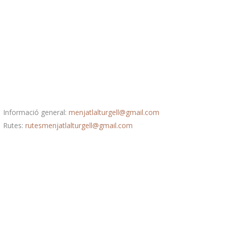
Correu electrònic
Informació general:
menjatlalturgell@gmail.com
Rutes:
rutesmenjatlalturgell@gmail.
com