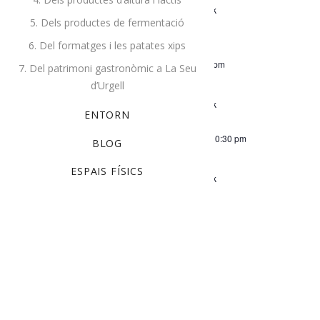
New York
340 w 50th st, New York
5. Dels productes de fermentació
$300
6. Del formatges i les patates xips
gener 2, 2019 @ 9:00 am
-
10:30 pm
GEN.
7. Del patrimoni gastronòmic a La Seu
2
Ultrices sagittis orci
d’Urgell
2019
New York
340 w 50th st, New York
ENTORN
desembre 28, 2018 @ 9:00 am
-
10:30 pm
DES.
BLOG
28
Euismod elementum
2018
ESPAIS FÍSICS
New York
340 w 50th st, New York
$150