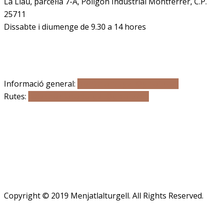
La Llau, parcel·la 7-A, Poligon Industrial Montferrer, C.P.
25711
Dissabte i diumenge de 9.30 a 14 hores
Correu electrònic
Informació general:
menjatlalturgell@gmail.com
Rutes:
rutesmenjatlalturgell@gmail.
com
Copyright © 2019 Menjatlalturgell. All Rights Reserved.