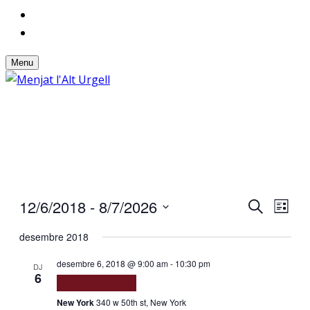
Menu
Event
Ev
12/6/2018
 - 
8/7/2026
Search
List
Select
Searc
Vi
desembre 2018
date.
and
Na
desembre 6, 2018 @ 9:00 am
-
10:30 pm
DJ
6
Views
Facilisis leo vel
New York
340 w 50th st, New York