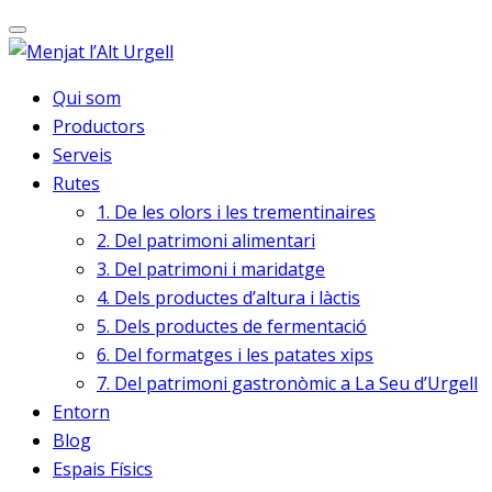
Qui som
Productors
Serveis
Rutes
1. De les olors i les trementinaires
2. Del patrimoni alimentari
3. Del patrimoni i maridatge
4. Dels productes d’altura i làctis
5. Dels productes de fermentació
6. Del formatges i les patates xips
7. Del patrimoni gastronòmic a La Seu d’Urgell
Entorn
Blog
Espais Físics