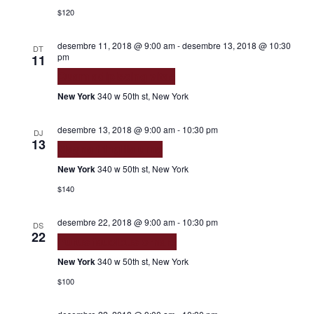
Naviga
$120
desembre 11, 2018 @ 9:00 am
-
desembre 13, 2018 @ 10:30
DT
pm
11
Quam adipiscing vitae
New York
340 w 50th st, New York
desembre 13, 2018 @ 9:00 am
-
10:30 pm
DJ
13
Magna fringilla urna
New York
340 w 50th st, New York
$140
desembre 22, 2018 @ 9:00 am
-
10:30 pm
DS
22
Purus faucibus ornare
New York
340 w 50th st, New York
$100