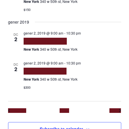
New York
340 w 50th st, New York
$150
gener 2019
gener 2, 2019 @ 9:00 am
-
10:30 pm
DC
2
Ultrices sagittis orci
New York
340 w 50th st, New York
gener 2, 2019 @ 9:00 am
-
10:30 pm
DC
2
Tortor consequat id
New York
340 w 50th st, New York
$300
Events
Events
Previous
Today
Next
Subscribe to calendar