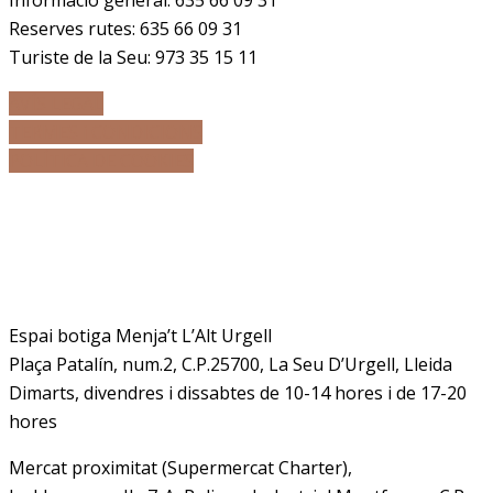
Informació general:
635 66 09 31
Reserves rutes:
635 66 09 31
Turiste de la Seu: 973 35 15 11
AVÍS LEGAL
TERMES i CONDICIONS
POLÍTICA DE COOKIES
Adreça
Espai botiga Menja’t L’Alt Urgell
Plaça Patalín, num.2, C.P.25700, La Seu D’Urgell, Lleida
Dimarts, divendres i dissabtes de 10-14 hores i de 17-20
hores
Mercat proximitat (Supermercat Charter),