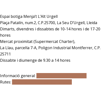
Adreça
Espai botiga Menja’t L’Alt Urgell
Plaça Patalín, num.2, C.P.25700, La Seu D’Urgell, Lleida
Dimarts, divendres i dissabtes de 10-14 hores i de 17-20
hores
Mercat proximitat (Supermercat Charter),
La Llau, parcel·la 7-A, Poligon Industrial Montferrer, C.P.
25711
Dissabte i diumenge de 9.30 a 14 hores
Correu electrònic
Informació general:
menjatlalturgell@gmail.com
Rutes:
rutesmenjatlalturgell@gmail.
com