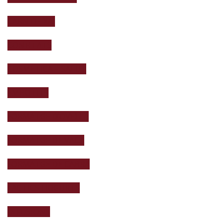
CARN DE XAI
CONFITATS
COSMÈTICA – SALUT
EMBOTITS
FORMATGE D’OVELLA
FORMATGE DE VACA
FORMATGE DE CABRA
LACTICS i IOGURTS
INFUSIONS