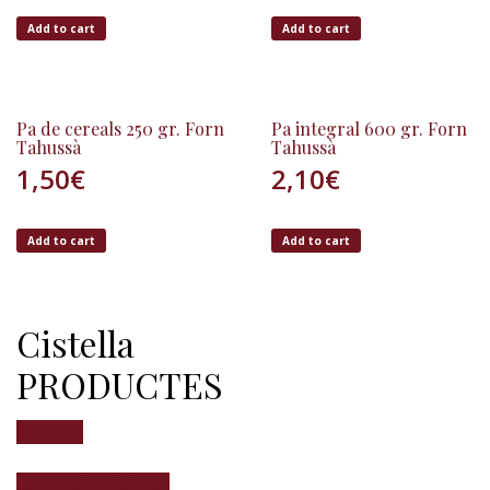
Add to cart
Add to cart
Pa de cereals 250 gr. Forn
Pa integral 600 gr. Forn
Tahussà
Tahussà
1,50
€
2,10
€
Add to cart
Add to cart
Cistella
PRODUCTES
BOLETS
CARN DE VEDELLA