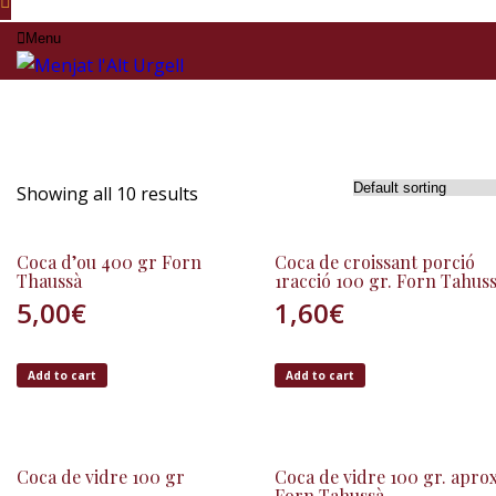
Menu
Showing all 10 results
Coca d’ou 400 gr Forn
Coca de croissant porció
Thaussà
1racció 100 gr. Forn Tahus
5,00
€
1,60
€
Add to cart
Add to cart
Coca de vidre 100 gr
Coca de vidre 100 gr. aprox
Forn Tahussà