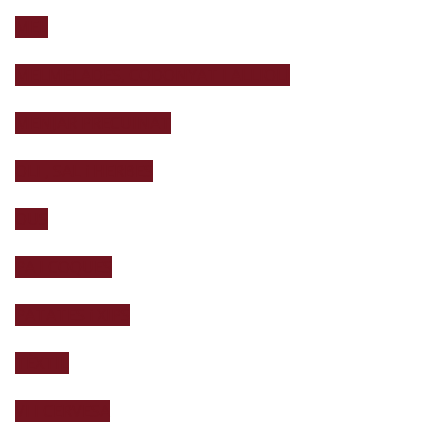
MEL
MELMELADES, CODONYAT I ALLIOLI
MENJAR PRECUINAT
OLI , SAL i HERBES
OUS
PA I COQUES
PATATES i XIPS
TÈXTIL
VI I CERVESA