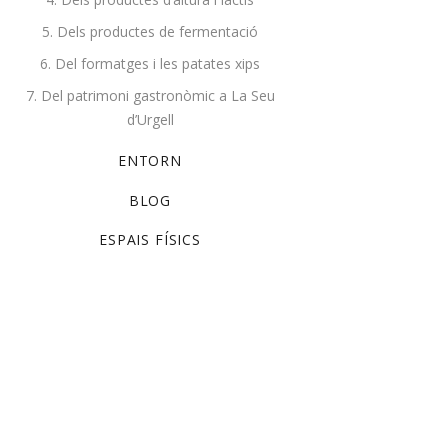
5. Dels productes de fermentació
6. Del formatges i les patates xips
PRODUCTES
7. Del patrimoni gastronòmic a La Seu
d’Urgell
ENTORN
BOLETS
BLOG
CARN DE VEDELLA
ESPAIS FÍSICS
CARN DE XAI
CONFITATS
COSMÈTICA – SALUT
EMBOTITS
FORMATGE D’OVELLA