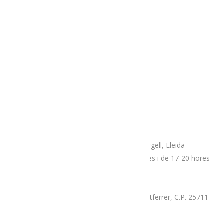
AVÍS LEGAL
TERMES i CONDICIONS
POLÍTICA DE COOKIES
Adreça
Espai botiga Menja’t L’Alt Urgell
Plaça Patalín, num.2, C.P.25700, La Seu D’Urgell, Lleida
Dimarts, divendres i dissabtes de 10-14 hores i de 17-20 hores
Mercat proximitat (Supermercat Charter),
La Llau, parcel·la 7-A, Poligon Industrial Montferrer, C.P. 25711
Dissabte i diumenge de 9.30 a 14 hores