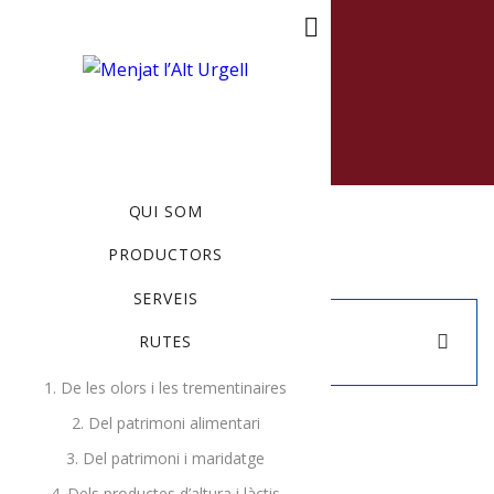
MENU
QUI SOM
PRODUCTORS
SERVEIS
Nothing found.
Close
RUTES
1. De les olors i les trementinaires
2. Del patrimoni alimentari
3. Del patrimoni i maridatge
Cistella
4. Dels productes d’altura i làctis