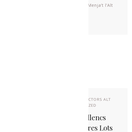
Tags:
alcohol
beguda
Cervesa
Menja’t l’Alt
Urgell
sake
Vi
Share This
Related Posts
NOVEMBRE 17, 2022
BY
PRODUCTORS ALT
URGELL
IN
UNCATEGORIZED
Set Artistes Alturgellencs
Acompanyen Els Nostres Lots