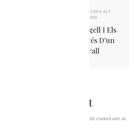
OCTUBRE 21, 2022
BY
PRODUCTORS ALT
URGELL
IN
UNCATEGORIZED
Reivindiquem L’Alt Urgell I Els
Seus Productes A Través D’un
Gran Mural A Adrall
Leave a Comment
Your email address will not be published. Fields marked with an
*
are required.