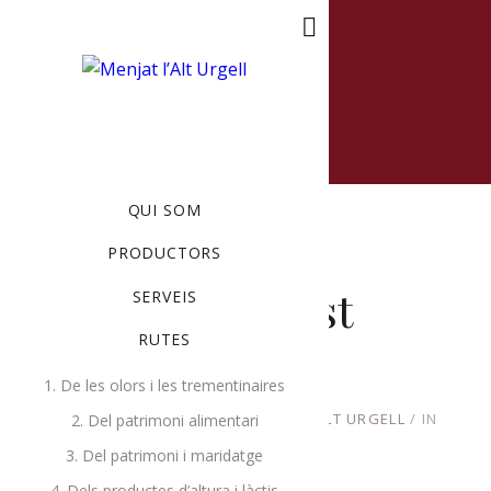
MENU
QUI SOM
PRODUCTORS
Brindis amb gust
SERVEIS
RUTES
alturgellenc
1. De les olors i les trementinaires
NOVEMBRE 9, 2022
BY
PRODUCTORS ALT URGELL
IN
2. Del patrimoni alimentari
UNCATEGORIZED
3. Del patrimoni i maridatge
4. Dels productes d’altura i làctis