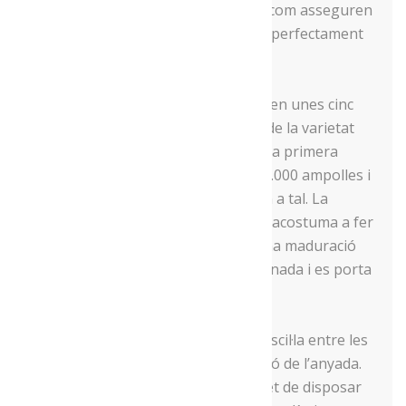
Carles Ribes Massana i, perquè tal com asseguren
els cosins Ribes, “el carisma definia perfectament
al Carles”.
En total, a les dues vinyes s’hi planten unes cinc
hectàrees, de les quals quatre són de la varietat
Gewürztraminer i una de Riesling. La primera
collita es va fer el 2011, elaborant 4.000 ampolles i
iniciant així el projecte Carisma com a tal. La
collita, expliquen els cosins Ribes, s’acostuma a fer
a mitjans d’octubre, buscant l’òptima maduració
del raïm. Es fa tota en una única jornada i es porta
a elaborar a un celler del Penedès.
Pel que fa a la producció, aquesta oscil·la entre les
7.000 i les 10.000 ampolles, en funció de l’anyada.
En aquest sentit, apunten que “el fet de disposar