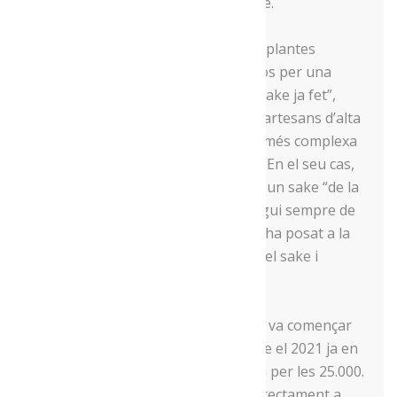
filtra i el líquid que en surt és el sake.
Campins explica que al Japó “tenen plantes
elaboradores de sake on entra arròs per una
punta i per l’altra punta en surt el sake ja fet”,
mentre que l’elaboració dels sakes artesans d’alta
gamma tenen una elaboració molt més complexa
“i això es nota en el producte final”. En el seu cas,
produeix un sake prèmium i també un sake “de la
casa” que, tot i això, intenta que segui sempre de
gran qualitat. A banda, recentment ha posat a la
venda un aperitiu fet amb la base del sake i
herbes de la vall de la Vansa.
Pel que fa a la producció, l’any 2016 va començar
amb unes 800 ampolles, mentre que el 2021 ja en
va vendre 16.000 i aquest 2022 ja va per les 25.000.
La distribució, mentrestant, la fa directament a