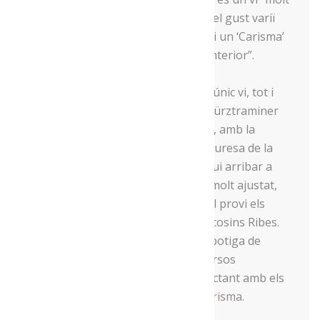
influenciat pel clima, fet que fa que el gust variï
any rere any i que cada collita tingui un ‘Carisma’
especial i subtilment diferent de l’anterior”.
Fins ara només tenen al mercat un únic vi, tot i
que s’ha fet alguna prova amb Gewürztraminer
sòl. “Carisma és un vi fet amb el cor, amb la
intenció que, malgrat la dificultat i duresa de la
seva producció, sigui un vi que pugui arribar a
tothom, amb un preu per ampolla molt ajustat,
traslladant al paladar de tot el qui el provi els
aromes del Pirineu”, conclouen els cosins Ribes.
Qui el vulgui tastar, el trobarà a la botiga de
Menja’t l’Alt Urgell, així com en diversos
establiments de la comarca o contactant amb els
cosins Ribes
a través del web de Carisma
.