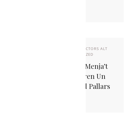
De Nadal
NOVEMBRE 10, 2022
BY
PRODUCTORS ALT
URGELL
IN
UNCATEGORIZED
Els Lots De Nadal De Menja’t
L’Alt Urgell Incorporen Un
Producte Convidat Del Pallars
Sobirà