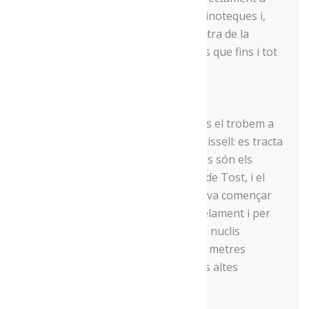
clients particulars, a restaurants i vinoteques i,
una part, l’exporta. De fet, una mostra de la
qualitat del producte que elabora és que fins i tot
n’exporta al Japó.
Un vi amb carisma
El darrer dels nostres protagonistes el trobem a
cavall de Montant de Tost i Montanissell: es tracta
del vi Carisma. Els promotors actuals són els
cosins Ribes, el Xavier, de Montant de Tost, i el
Lluís i l’Albert, de Montanissell. Tot va començar
l’any 2008, quan van plantar paral·lelament i per
separat dues vinyes en aquests dos nuclis
alturgellencs que voregen els 1.200 metres
d’altitud, essent així unes de les més altes
d’Europa.