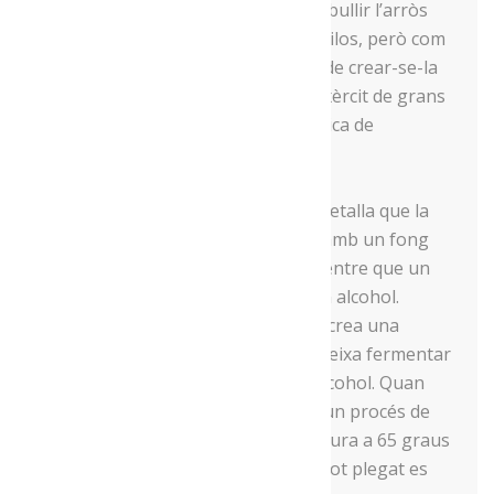
necessaris per fer el sake. Així, per bullir l’arròs
necessita una “vaporera” de 150 quilos, però com
que aquí això no existeix, va haver de crear-se-la
ell mateix, comprant una olla de l’exèrcit de grans
dimensions i adaptar-la fent una mica de
bricolatge.
Pel que fa a la producció del sake, detalla que la
base és l’arròs, que s’ha d’infectar amb un fong
que converteix el midó en sucre, mentre que un
segon llevat transforma el sucre en alcohol.
Després de diversos processos, es crea una
“papilla alcohòlica d’arròs” que es deixa fermentar
per tal que vagi guanyant grau d’alcohol. Quan
convé, es talla la fermentació amb un procés de
pasteurització, apujant la temperatura a 65 graus
i abaixant-la tot seguit. Finalment, tot plegat es