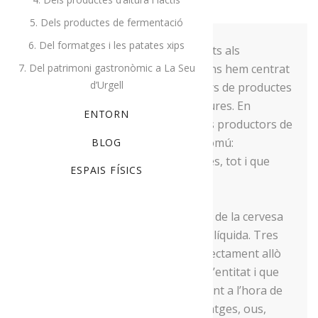
5. Dels productes de fermentació
6. Del formatges i les patates xips
En els anteriors reportatges dedicats als
7. Del patrimoni gastronòmic a La Seu
productors de Menja’t l’Alt Urgell ens hem centrat
d’Urgell
en formatgers, forners, elaboradors de productes
carnis, de dolços o de fruites i verdures. En
ENTORN
aquesta ocasió volem parlar de tres productors de
l’entitat que tenen un aspecte en comú:
BLOG
l’elaboració de begudes alcohòliques, tot i que
ESPAIS FÍSICS
cadascun en fa una de diferent.
En aquesta ocasió, doncs, parlarem de la cervesa
ViP, de vins Carisma i del sake Seda líquida. Tres
productes que complementen perfectament allò
que elaboren altres productors de l’entitat i que
representen un bon acompanyament a l’hora de
degustar les carns, embotits, formatges, ous,