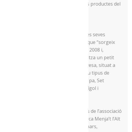
hortalisses, verdures, bolets i altres productes del
Menja’t.
Deu classes de cervesa
En el cas de la cervesa ViP, una de les seves
ànimes, la Marisol Salvadó, explica que “sorgeix
com un hobby entre els anys 2007 i 2008 i,
posteriorment, cap a 2012, es legalitza un petit
taller artesanal d’elaboració de cervesa, situat a
Bellestar”. Actualment, produeix deu tipus de
cervesa: Blat, Rossa, Lager, Bruna, Ipa, Set
inferns, Rocs de Mitxela, Fosca, Espígol i
Beermella.
Totes elles es distribueixen a través de l’associació
de productors artesans de la comarca Menja’t l’Alt
Urgell, així com en venda directa a bars,