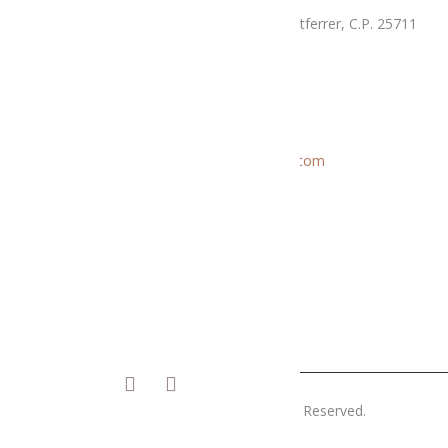
La Llau, parcel·la 7-A, Poligon Industrial Montferrer, C.P. 25711
Dissabte i diumenge de 9.30 a 14 hores
Correu electrònic
Informació general:
menjatlalturgell@gmail.com
Rutes:
rutesmenjatlalturgell@gmail.
com
Copyright © 2019 Menjatlalturgell. All Rights Reserved.