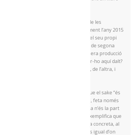
d’èxit, Sake, la seda líquida.
Fruit d’aquella experiència prèvia i de les
coneixences que va anar fent, finalment l’any 2015
es va animar a començar a produir el seu propi
sake, aprofitant que tenia una casa de segona
residència a Tuixent, traient la primera producció
l’any 2016. I per què va optar per fer-ho aquí dalt?
D’una banda, per l’espai de la casa i, de l’altra, i
sobretot, per la qualitat de l’aigua.
En aquest sentit, Campins explica que el sake “és
una beguda de fermentació natural, feta només
amb aigua, arròs i ferments, i l’aigua n’és la part
més important”. En aquest sentit, exemplifica que
“així com el vi només surt de la vinya concreta, al
Japó l’arròs es compra aquí i allà i és igual d’on