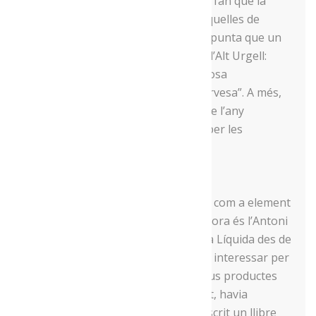
A més d’aquests condicionants, que fan que la
cervesa artesana sigui diferent a aquelles de
producció més industrial, Salvadó apunta que un
altre valor afegit és el de produir a l’Alt Urgell:
“aquí tenim una boníssima aigua, cosa
imprescindible per fer una bona cervesa”. A més,
afegeix que “en diverses èpoques de l’any
s’aprofita la temperatura ambient per les
fermentacions”.
El sake de Tuixent
Qui també cita l’aigua de l’Alt Urgell com a element
diferencial per al producte que elabora és l’Antoni
Campins, que produeix el sake Seda Líquida des de
Tuixent. Fa anys que Campins es va interessar per
la cultura japonesa i per un dels seus productes
gastronòmic estrella, el sake. De fet, havia
estudiat força la qüestió i n’havia escrit un llibre