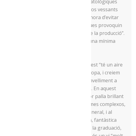
de dues vinyes amb condicions climatològiques
semblants, però separades en els dos vessants
del Segre, suposa un avantatge a l’hora d’evitar
que les inclemències meteorològiques provoquin
problemes que afectin la totalitat de la producció”.
Això, doncs, els permet assegurar una mínima
producció anual.
Pel que fa a l’estil de vi que fan, aquest “té un aire
semblant als d’Alsàcia, al nord d’Europa, i creiem
que és capaç d’un llarg i fantàstic envelliment a
l’ampolla”, apunten els cosins Ribes. En aquest
sentit, detallen que “és un vi de color palla brillant
amb reflexes daurats, al nas té aromes complexos,
com préssec i lychee, amb un toc mineral, i al
paladar té una acidesa pronunciada, fantàstica
longitud i pes en boca”. Pel que fa a la graduació,
aquesta se situa al voltant del 12% i és un vi “molt