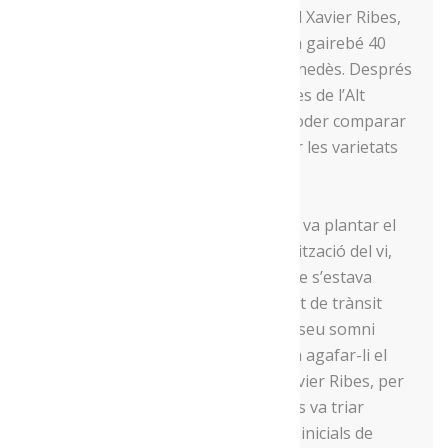
La vinya de Montant la va plantar el Xavier Ribes,
fill del poble, però vinculat des de fa gairebé 40
anys amb l’elaboració de raïm al Penedès. Després
de fer proves amb empelts de parres de l’Alt
Urgell amb ceps del Penedès per poder comparar
maduracions, es va decidir a plantar les varietats
de Gewürztraminer i Riesling.
La de Montanissell, mentrestant, la va plantar el
Carles Ribes, vinculat a la comercialització del vi,
aprofitant una finca de la família que s’estava
quedant erma. Un malaurat accident de trànsit
succeït l’any 2010 va acabar amb el seu somni
d’elaborar vi, però la seva família va agafar-li el
relleu, tot unint esforços amb el Xavier Ribes, per
iniciar el projecte Carisma. De fet, es va triar
aquest nom jugant amb part de les inicials de