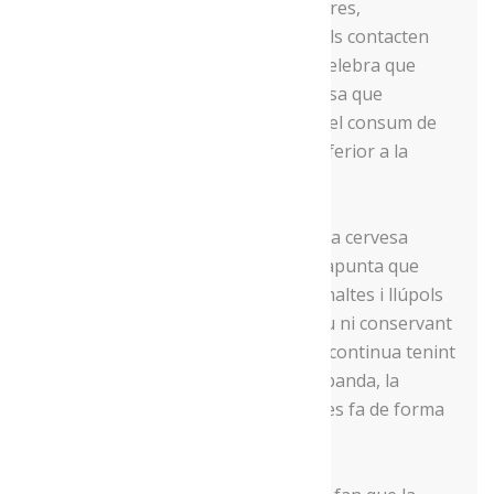
restaurants i botigues i també en fires,
esdeveniments i a particulars que els contacten
directament. De moment, Salvadó celebra que
l’acceptació que està tenint la cervesa que
produeixen “és ben bona, tot i que el consum de
cervesa artesana és infinitament inferior a la
industrial”.
Pel que fa a les característiques de la cervesa
artesana que produeixen, Salvadó apunta que
aquesta “utilitza més quantitat de maltes i llúpols
proporcionalment, no té cap additiu ni conservant
i no es pasteuritza, de manera que continua tenint
els llevats actius molt de temps”. A banda, la
carbonatació dels mateixos llevats es fa de forma
natural.