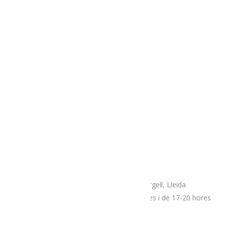
Informació general:
635 66 09 31
Reserves rutes:
635 66 09 31
Turiste de la Seu: 973 35 15 11
AVÍS LEGAL
TERMES i CONDICIONS
POLÍTICA DE COOKIES
Adreça
Espai botiga Menja’t L’Alt Urgell
Plaça Patalín, num.2, C.P.25700, La Seu D’Urgell, Lleida
Dimarts, divendres i dissabtes de 10-14 hores i de 17-20 hores
Mercat proximitat (Supermercat Charter),