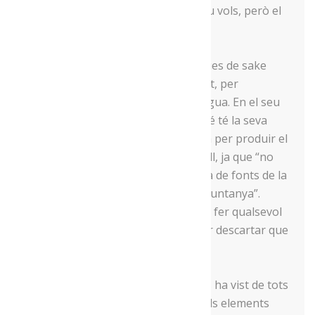
sigui, mentre sigui la varietat que tu vols, però el
més important és l’aigua”.
De fet, apunta que les grans marques de sake
japoneses tenen la seva pròpia font, per
assegurar una bona qualitat de l’aigua. En el seu
cas, i sense que sigui seva, ell també té la seva
pròpia font, d’on es nodreix d’aigua per produir el
seu sake. Es tracta de la font del Coll, ja que “no
està clorada, a diferència de la resta de fonts de la
zona i ve directa del desglaç de la muntanya”.
Igualment, deixa clar que “abans de fer qualsevol
producció, faig analitzar l’aigua, per descartar que
hi hagi matèria orgànica”.
Més enllà de l’aigua, Campins se les ha vist de tots
colors per poder disposar de tots els elements