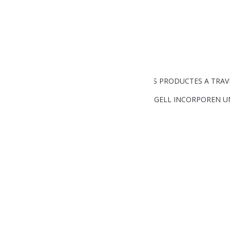
ENVIA UN COMENTARI
REIVINDIQUEM L’ALT URGELL I ELS SEUS PRODUCTES A TRA
ELS LOTS DE NADAL DE MENJA’T L’ALT URGELL INCORPOREN 
Telèfons