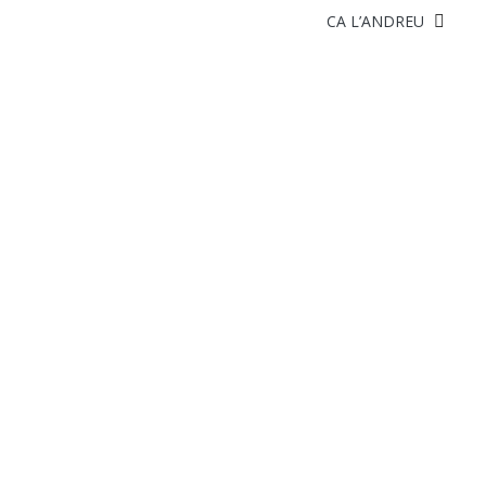
BURGUER 2U. RAMADERIA ECOLÒGICA CA L’ANDREU
Cistella
PRODUCTES
BOLETS
CARN DE VEDELLA
CARN DE XAI
CONFITATS