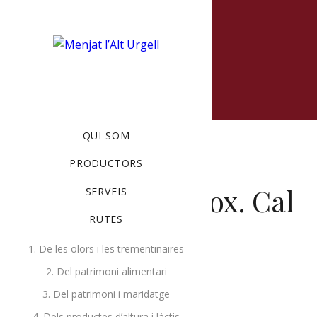
MENU
QUI SOM
PRODUCTORS
Fuet, 250 gr aprox. Cal
SERVEIS
RUTES
Pagès
1. De les olors i les trementinaires
MAIG 5, 2020
BY
RUTES
2. Del patrimoni alimentari
3. Del patrimoni i maridatge
4. Dels productes d’altura i làctis