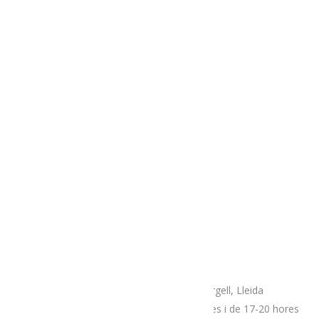
Telèfons
Informació general:
635 66 09 31
Reserves rutes:
635 66 09 31
Turiste de la Seu: 973 35 15 11
AVÍS LEGAL
TERMES i CONDICIONS
POLÍTICA DE COOKIES
Adreça
Espai botiga Menja’t L’Alt Urgell
Plaça Patalín, num.2, C.P.25700, La Seu D’Urgell, Lleida
Dimarts, divendres i dissabtes de 10-14 hores i de 17-20 hores