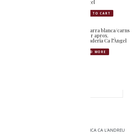
Pagès
l’Àngel
ADD TO CART
ADD TO CART
Llangonissa 200gr
Botifarra blanca/carns
aprox. Ramaderia Ca
480gr aprox.
l’Àngel
Ramaderia Ca l’Àngel
ADD TO CART
READ MORE
BISTEC 500GR. RAMADERIA ECOLÒGICA CA L’ANDREU