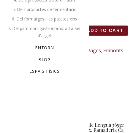
5,15
€
5. Dels productes de fermentació
6. Del formatges i les patates xips
7. Del patrimoni gastronòmic a La Seu
Fuet, 250 gr aprox. Cal Pagès quanti
ADD TO CART
d’Urgell
ENTORN
Categories:
Cal Pages
,
Embotits
BLOG
Description
ESPAIS FÍSICS
Fuet Cal Pagès
Related products
Llangonissa de pagès
Bull de llengua 365gr
400 gr aprox. Cal
aprox. Ramaderia Ca