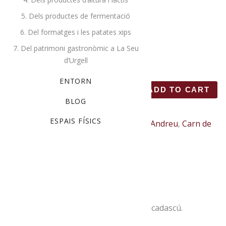
5. Dels productes de fermentació
15,00
€
6. Del formatges i les patates xips
7. Del patrimoni gastronòmic a La Seu
d’Urgell
Ca l’Andreu
ENTORN
Steak Tartar 2u de 130gr/u. Ramader
ADD TO CART
BLOG
ESPAIS FÍSICS
Categories:
Ca l'Andreu
,
Carn de
vedella
Description
Steak Tartar, dos medallons de 130gr cadascú.
Ramaderia Ecològica Ca l’Andreu