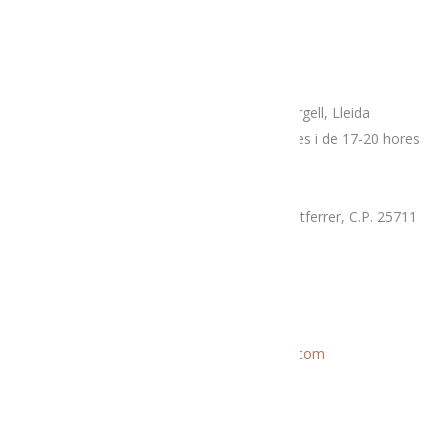
Adreça
Espai botiga Menja’t L’Alt Urgell
Plaça Patalín, num.2, C.P.25700, La Seu D’Urgell, Lleida
Dimarts, divendres i dissabtes de 10-14 hores i de 17-20 hores
Mercat proximitat (Supermercat Charter),
La Llau, parcel·la 7-A, Poligon Industrial Montferrer, C.P. 25711
Dissabte i diumenge de 9.30 a 14 hores
Correu electrònic
Informació general:
menjatlalturgell@gmail.com
Rutes:
rutesmenjatlalturgell@gmail.
com