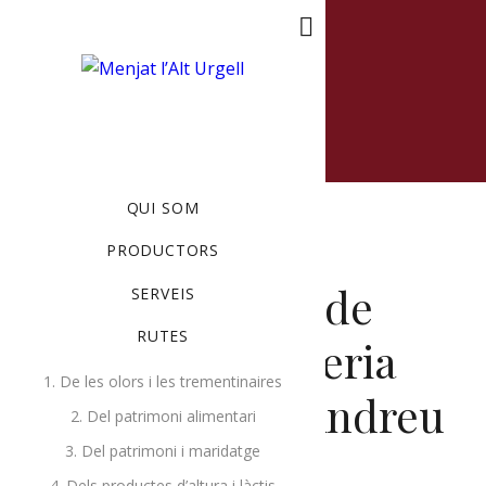
MENU
QUI SOM
PRODUCTORS
Steak Tartar 2u de
SERVEIS
RUTES
130gr/u. Ramaderia
1. De les olors i les trementinaires
Ecològica Ca l’Andreu
2. Del patrimoni alimentari
3. Del patrimoni i maridatge
MAIG 5, 2020
BY
RUTES
4. Dels productes d’altura i làctis