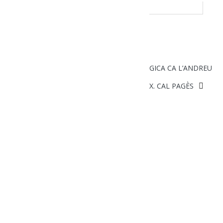
XURRASCO 500GR. RAMADERIA ECOLÒGICA CA L’ANDREU
LLANGONISSA DE PAGÈS 400 GR APROX. CAL PAGÈS
Cistella
PRODUCTES
BOLETS