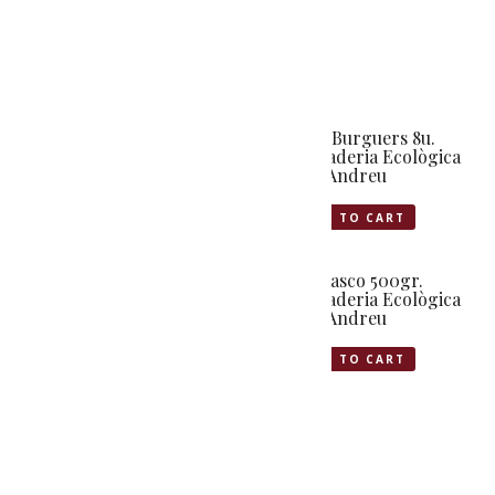
Related products
La ruta del patrimoni
Mini Burguers 8u.
gastronomic a la La
Ramaderia Ecològica
Seu d’Urgell
Ca l’Andreu
SELECT OPTIONS
ADD TO CART
Bistec 500gr.
Xurrasco 500gr.
Ramaderia Ecològica
Ramaderia Ecològica
Ca l’Andreu
Ca l’Andreu
ADD TO CART
ADD TO CART