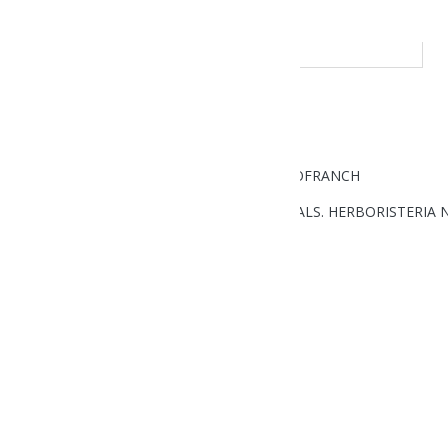
SAC PATATES ECO 10KG. ECOFRANCH
TISSANES VARIADES 12 BOSSETES INDIVIDUALS. HERBORISTERIA
Cistella
PRODUCTES