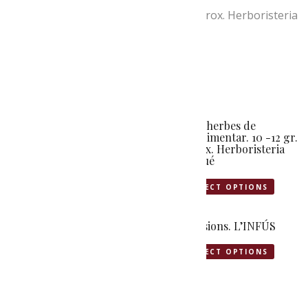
Tisanes variades a granel. 30 a 40 gr. aprox. Herboristeria
Nogué
Related products
Sal aromàtica amb pot
Pots herbes de
dosificador. 120 gr.
condimentar. 10 -12 gr.
Herboristeria Nogué
aprox. Herboristeria
Nogué
SELECT OPTIONS
SELECT OPTIONS
Tissanes variades 12
Infusions. L’INFÚS
bossetes individuals.
Herboristeria Nogué
SELECT OPTIONS
SELECT OPTIONS