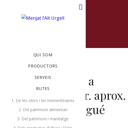
MENU
QUI SOM
PRODUCTORS
Tisanes variades a
SERVEIS
RUTES
granel. 30 a 40 gr. aprox.
1. De les olors i les trementinaires
Herboristeria Nogué
2. Del patrimoni alimentari
3. Del patrimoni i maridatge
MAIG 11, 2020
BY
RUTES
4. Dels productes d’altura i làctis