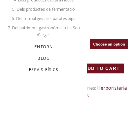
5. Dels productes de fermentació
3,00
€
6. Del formatges i les patates xips
7. Del patrimoni gastronòmic a La Seu
d’Urgell
Tisana
ENTORN
BLOG
Tisanes variades a granel. 30 a 40 g
ADD TO CART
ESPAIS FÍSICS
SKU:
N/A
Categories:
Herboristeria
Nogué
,
Infusions
Description