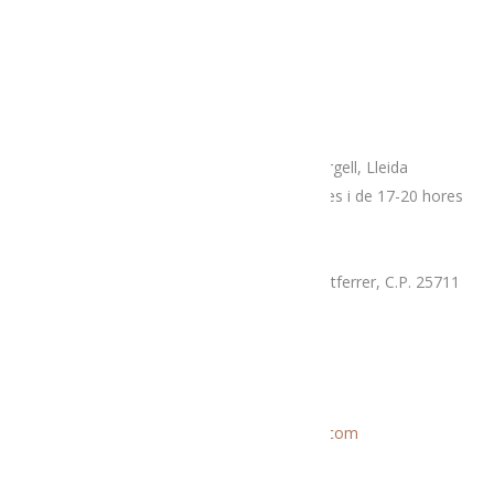
Adreça
Espai botiga Menja’t L’Alt Urgell
Plaça Patalín, num.2, C.P.25700, La Seu D’Urgell, Lleida
Dimarts, divendres i dissabtes de 10-14 hores i de 17-20 hores
Mercat proximitat (Supermercat Charter),
La Llau, parcel·la 7-A, Poligon Industrial Montferrer, C.P. 25711
Dissabte i diumenge de 9.30 a 14 hores
Correu electrònic
Informació general:
menjatlalturgell@gmail.com
Rutes:
rutesmenjatlalturgell@gmail.
com