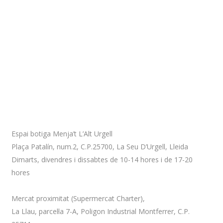
Adreça
Espai botiga Menja’t L’Alt Urgell
Plaça Patalín, num.2, C.P.25700, La Seu D’Urgell, Lleida
Dimarts, divendres i dissabtes de 10-14 hores i de 17-20
hores
Mercat proximitat (Supermercat Charter),
La Llau, parcel·la 7-A, Poligon Industrial Montferrer, C.P.