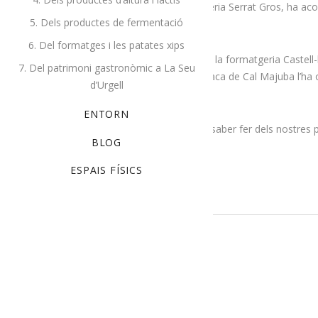
D’altra banda, Lo Pebrat, de la formatgeria Serrat Gros, ha aco
5. Dels productes de fermentació
endut la plata.
6. Del formatges i les patates xips
També ha aconseguit la plata el Tupí de la formatgeria Castell-
7. Del patrimoni gastronòmic a La Seu
bronzes: d’una banda, el Formatge de vaca de Cal Majuba l’ha obt
d’Urgell
brossats.
ENTORN
Aquests premis refermen la qualitat i el saber fer dels nostres p
BLOG
READ MORE
ESPAIS FÍSICS
Cistella
PRODUCTES