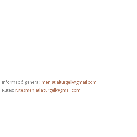
Correu electrònic
Informació general:
menjatlalturgell@gmail.com
Rutes:
rutesmenjatlalturgell@gmail.
com