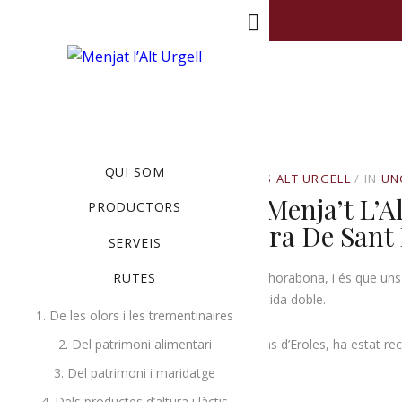
MENU
QUI SOM
OCTUBRE 19, 2022
BY
PRODUCTORS ALT URGELL
IN
UN
Els Formatgers De Menja’t L’A
PRODUCTORS
Formatges De La Fira De Sant
SERVEIS
A Menja’t l’Alt Urgell tornem a estar d’enhorabona, i és que u
RUTES
cap de setmana. Alguns, a més, per partida doble.
1. De les olors i les trementinaires
D’una banda, el formatge Trèvol, del Mas d’Eroles, ha estat rec
2. Del patrimoni alimentari
pasta tova.
3. Del patrimoni i maridatge
4. Dels productes d’altura i làctis