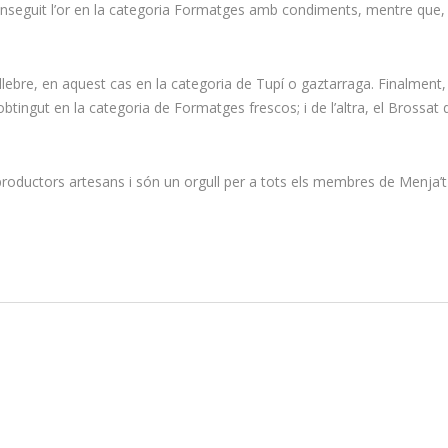
nseguit l’or en la categoria Formatges amb condiments, mentre que, en
llebre, en aquest cas en la categoria de Tupí o gaztarraga. Finalment, 
ingut en la categoria de Formatges frescos; i de l’altra, el Brossat de
roductors artesans i són un orgull per a tots els membres de Menja’t l’Al