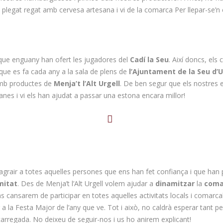
legat regat amb cervesa artesana i vi de la comarca Per llepar-se’n e
 que enguany han ofert les jugadores del
Cadí la Seu
. Així doncs, els
l que es fa cada any a la sala de plens de
l’Ajuntament de la Seu d’U
amb productes de
Menja’t l’Alt Urgell
. De ben segur que els nostres 
nes i vi els han ajudat a passar una estona encara millor!
agrair a totes aquelles persones que ens han fet confiança i que han
mitat
. Des de Menja’t l’Alt Urgell volem ajudar a
dinamitzar
la
coma
ns cansarem de participar en totes aquelles activitats locals i comarca
a la Festa Major de l’any que ve. Tot i això, no caldrà esperar tant pe
arregada. No deixeu de seguir-nos i us ho anirem explicant!