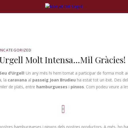
UNCATEGORIZED
Urgell Molt Intensa…mil Gràcies!
Seu d’Urgell
! Un any més hi hem tornat a participar de forma molt act
, la
caravana
al
passeig Joan Brudieu
ha estat tot un èxit. Des del
iler de plats, entre
hamburgueses
i
pinxos
. Com podeu veure a les
nostres hamburgueses i pinxos dels nostres productors. A més, ho h