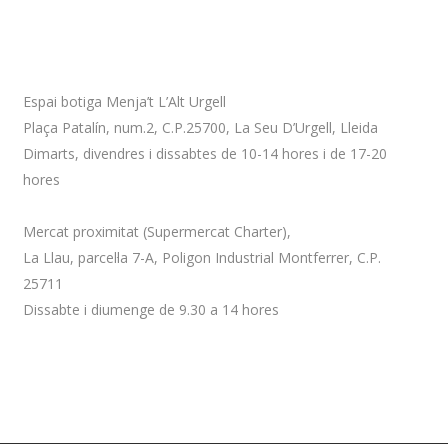
Adreça
Espai botiga Menja’t L’Alt Urgell
Plaça Patalín, num.2, C.P.25700, La Seu D’Urgell, Lleida
Dimarts, divendres i dissabtes de 10-14 hores i de 17-20
hores
Mercat proximitat (Supermercat Charter),
La Llau, parcel·la 7-A, Poligon Industrial Montferrer, C.P.
25711
Dissabte i diumenge de 9.30 a 14 hores