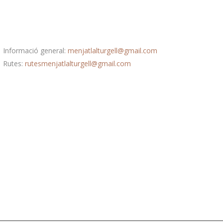
Correu electrònic
Informació general:
menjatlalturgell@gmail.com
Rutes:
rutesmenjatlalturgell@gmail.
com