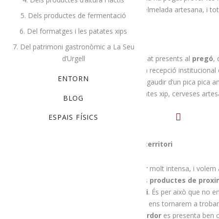
arrodonir amb iogurt o quefir amb melmelada artesana, i tot p
5. Dels productes de fermentació
6. Del formatges i les patates xips
Presents al pregó
7. Del patrimoni gastronòmic a La Seu
A més de la caravana, també hem estat presents al
pregó
,
d’Urgell
i les autoritats que han participat en la recepció instituciona
ENTORN
amb motiu d’aquest pregó han pogut gaudir d’un pica pica 
formatges, pa de pagès, coques, patates xip, cerveses artesa
BLOG
ESPAIS FÍSICS
Seguim i seguirem promovent el territori
Com veieu, ha estat una
Festa Major
molt intensa, i volem 
per la caravana a degustar els nostres
productes de proxi
promovent els productes del
territori
. És per això que no e
ens ajudin a fer-ho i de ben segur que ens tornarem a trobar 
nos a veure, ja que
l’agenda
de la
tardor
es presenta ben c