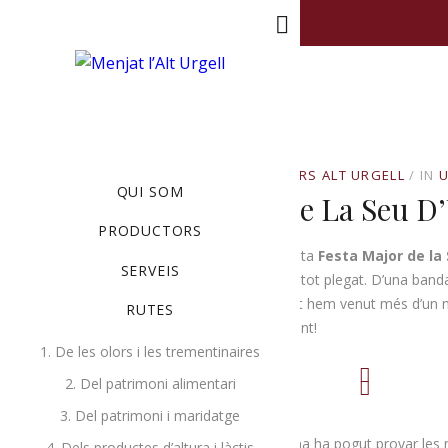
MENU
SETEMBRE 2, 2019
BY
PRODUCTORS ALT URGELL
IN
QUI SOM
Una Festa Major De La Seu D’
PRODUCTORS
Què bé que ens ho hem passat aquesta
Festa Major de la 
SERVEIS
estem molt contents de com ha anat tot plegat. D’una banda
divendres 23 fins al dimarts 27 d’agost hem venut més d’un m
RUTES
als vespres no hem parat ni un moment!
1. De les olors i les trementinaires
2. Del patrimoni alimentari
3. Del patrimoni i maridatge
Tothom que s’ha apropat a la caravana ha pogut provar les 
4. Dels productes d’altura i làctis