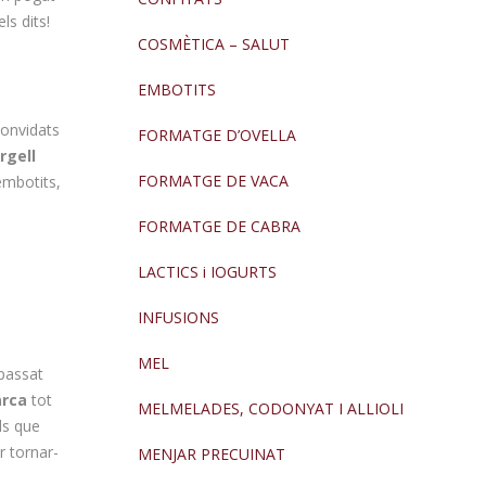
ls dits!
COSMÈTICA – SALUT
EMBOTITS
 convidats
FORMATGE D’OVELLA
rgell
FORMATGE DE VACA
embotits,
FORMATGE DE CABRA
LACTICS i IOGURTS
INFUSIONS
MEL
 passat
rca
tot
MELMELADES, CODONYAT I ALLIOLI
ls que
r tornar-
MENJAR PRECUINAT