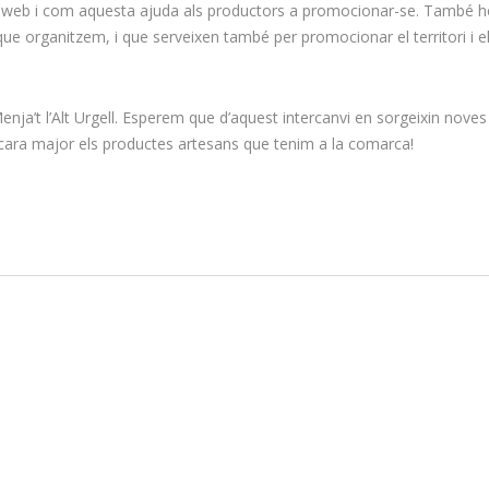
a web i com aquesta ajuda als productors a promocionar-se. També 
ue organitzem, i que serveixen també per promocionar el territori i e
ja’t l’Alt Urgell. Esperem que d’aquest intercanvi en sorgeixin noves
ncara major els productes artesans que tenim a la comarca!