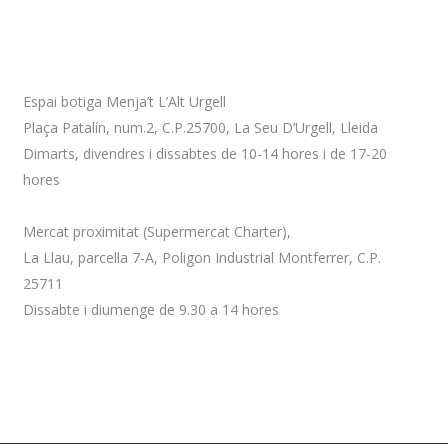
Adreça
Espai botiga Menja’t L’Alt Urgell
Plaça Patalín, num.2, C.P.25700, La Seu D’Urgell, Lleida
Dimarts, divendres i dissabtes de 10-14 hores i de 17-20
hores
Mercat proximitat (Supermercat Charter),
La Llau, parcel·la 7-A, Poligon Industrial Montferrer, C.P.
25711
Dissabte i diumenge de 9.30 a 14 hores