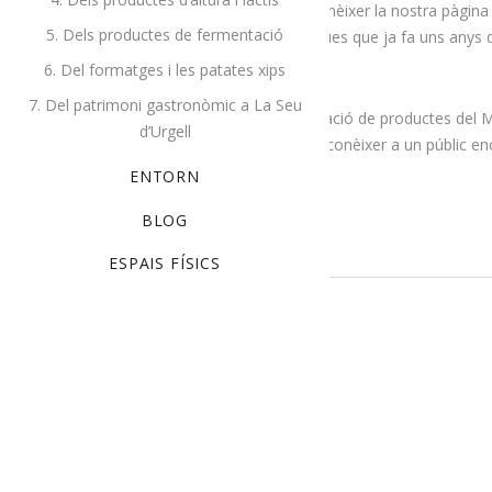
D’altra banda, també hem donat a conèixer la nostra pàgin
5. Dels productes de fermentació
posat en valor les rutes gastronòmiques que ja fa uns anys q
patrimoni.
6. Del formatges i les patates xips
7. Del patrimoni gastronòmic a La Seu
Hem clos la trobada amb una degustació de productes del Men
d’Urgell
col·laboracions que permetin donar a conèixer a un públic e
ENTORN
READ MORE
BLOG
ESPAIS FÍSICS