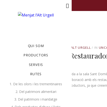
MENU
QUI SOM
MARÇ 22, 2022
BY
PRODUCTORS ALT URGELL
IN
UNC
Ens Trobem Amb Restauradors
PRODUCTORS
Col·laboracions
SERVEIS
Aquest dilluns hem celebrat una trobada a la sala Sant Domèn
RUTES
mirar de trobar noves formes de col·laboració amb els restau
1. De les olors i les trementinaires
a conèixer l’associació i els nostres productors, ja que creie
2. Del patrimoni alimentari
3. Del patrimoni i maridatge
4. Dels productes d’altura i làctis