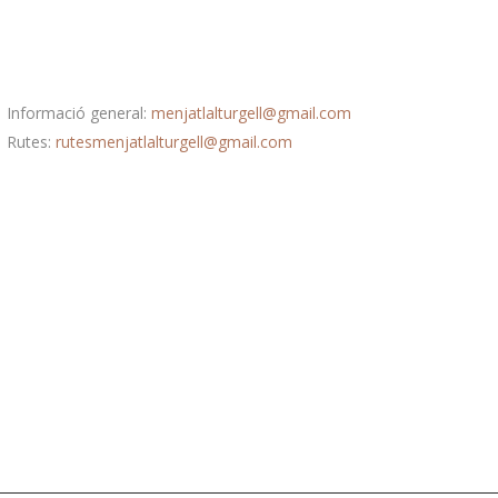
Correu electrònic
Informació general:
menjatlalturgell@gmail.com
Rutes:
rutesmenjatlalturgell@gmail.
com