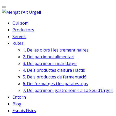
Qui som
Productors
Serveis
Rutes
1. De les olors i les trementinaires
2. Del patrimoni alimentari
3. Del patrimoni i maridatge
4. Dels productes d’altura i làctis
5. Dels productes de fermentació
6. Del formatges i les patates xips
7. Del patrimoni gastronòmic a La Seu d’Urgell
Entorn
Blog
Espais Físics