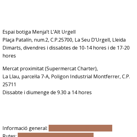
Adreça
Espai botiga Menja’t L’Alt Urgell
Plaça Patalín, num.2, C.P.25700, La Seu D’Urgell, Lleida
Dimarts, divendres i dissabtes de 10-14 hores i de 17-20
hores
Mercat proximitat (Supermercat Charter),
La Llau, parcel·la 7-A, Poligon Industrial Montferrer, C.P.
25711
Dissabte i diumenge de 9.30 a 14 hores
Correu electrònic
Informació general:
menjatlalturgell@gmail.com
Rutes:
rutesmenjatlalturgell@gmail.
com