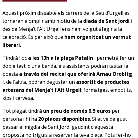
Aquest pròxim dissabte els carrers de la Seu d’Urgell es
tornaran a omplir amb motiu de la
diada de Sant Jordi
i
des de Menja’t l’Alt Urgell ens hem volgut afegir a la
celebració. És per això que
hem organitzat un vermut
literari
.
Tindrà lloc
a les 13h a la plaça Patalín
i permetrà fer un
doble tast: d’una banda, els assistents podran tastar la
poesia
a través del recital que oferirà Arnau Orobitg
i, de l’altra, podran degustar un
assortit de productes
artesans del Menja’t l’Alt Urgell
: formatges, embotits,
xips i cervesa.
Tot plegat tindrà
un preu de només 6,5 euros
per
persona i hi ha
20 places disponibles
. Si et ve de gust
passar el migdia de Sant Jordi gaudint d’aquesta
proposta no triguis a reservar la teva plaça. Pots fer-ho