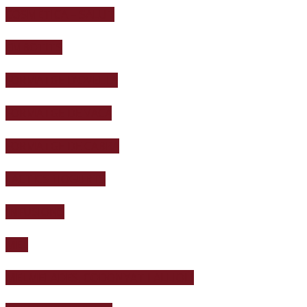
COSMÈTICA – SALUT
EMBOTITS
FORMATGE D’OVELLA
FORMATGE DE VACA
FORMATGE DE CABRA
LACTICS i IOGURTS
INFUSIONS
MEL
MELMELADES, CODONYAT I ALLIOLI