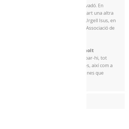
nostra representant, la Marisol Salvadó. En
aquesta ocasió, també hi prendrà part una altra
integrant de Menja’t l’Alt Urgell, la Urgell Isus, en
aquest cas com a representant de l’Associació de
dones del món rural de Catalunya.
Creiem que seran unes
jornades molt
interessants
i us animem a participar-hi, tot
esperant que sigui del vostre interès, així com a
fer-ne
difusió
entre aquelles persones que
puguin estar-hi interessades.
Share This