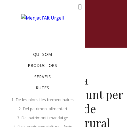
MENU
QUI SOM
PRODUCTORS
A la segona va la
SERVEIS
RUTES
vençuda: tot a punt per
1. De les olors i les trementinaires
a la 1a Trobada de
2. Del patrimoni alimentari
3. Del patrimoni i maridatge
Dones del món rural
4. Dels productes d’altura i làctis