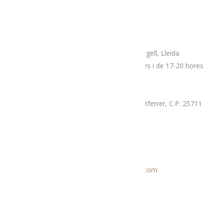
Adreça
Espai botiga Menja’t L’Alt Urgell
Plaça Patalín, num.2, C.P.25700, La Seu D’Urgell, Lleida
Dimarts, divendres i dissabtes de 10-14 hores i de 17-20 hores
Mercat proximitat (Supermercat Charter),
La Llau, parcel·la 7-A, Poligon Industrial Montferrer, C.P. 25711
Dissabte i diumenge de 9.30 a 14 hores
Correu electrònic
Informació general:
menjatlalturgell@gmail.com
Rutes:
rutesmenjatlalturgell@gmail.
com