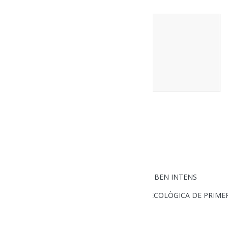
Comment
*
ENVIA UN COMENTARI
DOTZE IMATGES D’UN ANY 2019 BEN INTENS
A L’ALT URGELL, PRODUCTORS DE CARN ECOLÒGICA DE PRIMER