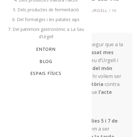
5. Dels productes de fermentació
FEBRER 17, 2020
BY
PRODUCTORS ALT URGELL
IN
UNCATEGORIZED
6. Del formatges i les patates xips
7. Del patrimoni gastronòmic a La Seu
d’Urgell
A la primera no va poder ser, però segur que a la
ENTORN
segona anirà tot sobre rodes! El
passat mes
d’octubre
s’havia de celebrar a la Seu d’Urgell i
BLOG
Puigcerdà la
1a Trobada de dones del món
ESPAIS FÍSICS
rural
, i des del
Menja’t l’Alt Urgell
hi volíem ser
presents. La
sentència condemnatòria
contra
els
líders del Procés
, però, va fer que
l’acte
s’anul·lés i es postposés
.
Finalment, aquest se celebrarà els
dies 5 i 7 de
març
i des de l’associació hi tornarem a ser
presents. Així, el
dijous 5 de març a la tarda