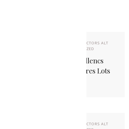
Related Posts
NOVEMBRE 17, 2022
BY
PRODUCTORS ALT
URGELL
IN
UNCATEGORIZED
Set Artistes Alturgellencs
Acompanyen Els Nostres Lots
De Nadal
NOVEMBRE 10, 2022
BY
PRODUCTORS ALT