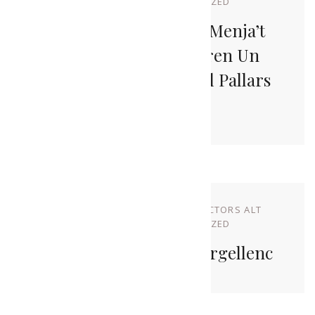
URGELL
IN
UNCATEGORIZED
Els Lots De Nadal De Menja’t
L’Alt Urgell Incorporen Un
Producte Convidat Del Pallars
Sobirà
NOVEMBRE 9, 2022
BY
PRODUCTORS ALT
URGELL
IN
UNCATEGORIZED
Brindis Amb Gust Alturgellenc