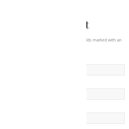
Leave a Comment
Your email address will not be published. Fields marked with an
*
are required.
Your Name
*
Your Email
*
Website