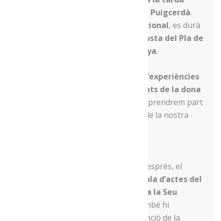
tindrà lloc l’acte al
Museu Cerdà de Puigcerdà
.
Després de la
benvinguda institucional
, es durà
a terme la
Presentació de la proposta del Pla de
Polítiques de Gènere a la Cerdanya
.
Posteriorment, es farà una
taula d’experiències
sota el el títol
“Reptes i oportunitats de la dona
rural a la Cerdanya”
. Serà aquí on prendrem part
en la iniciativa, amb la participació de la nostra
representant,
Marisol Salvadó.
La trobada es reprendrà dos dies després, el
dissabte 7 de març al matí
, a la
sala d’actes del
Consell Comarcal de l’Alt Urgell
,
a la Seu
d’Urgell
. El format serà similar i també hi
participarem, a través de la intervenció de la