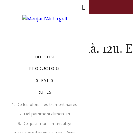
MENU
Croquetes bacallà. 12u. 
QUI SOM
AGOST 5, 2020
BY
RUTES
PRODUCTORS
SERVEIS
RUTES
1. De les olors i les trementinaires
2. Del patrimoni alimentari
3. Del patrimoni i maridatge
4. Dels productes d’altura i làctis