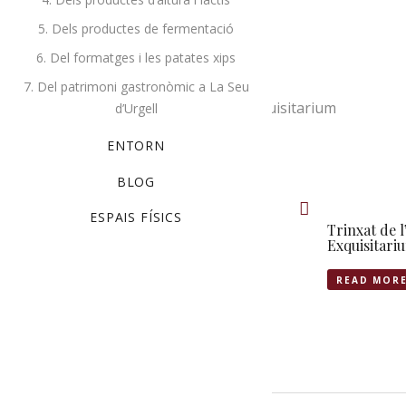
5. Dels productes de fermentació
Description
6. Del formatges i les patates xips
7. Del patrimoni gastronòmic a La Seu
Safata croquetes bacallà 12 unitats. Exquisitarium
d’Urgell
ENTORN
Related products
BLOG
ESPAIS FÍSICS
Fricandó vedella bolets 1r.
Trinxat de l
Exquisitarium
Exquisitari
READ MORE
READ MOR