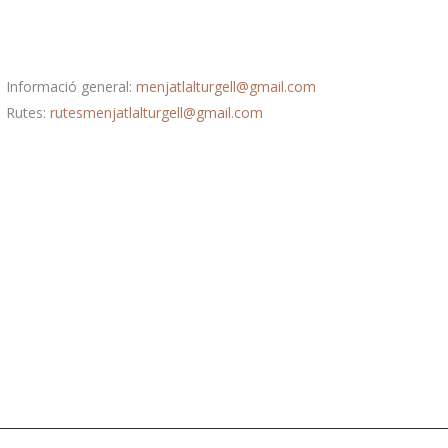
Correu electrònic
Informació general:
menjatlalturgell@gmail.com
Rutes:
rutesmenjatlalturgell@gmail.
com