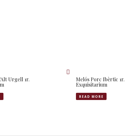
’Alt Urgell 1r.
Melós Porc Ibèrtic 1r.
um
Exquisitarium
E
READ MORE