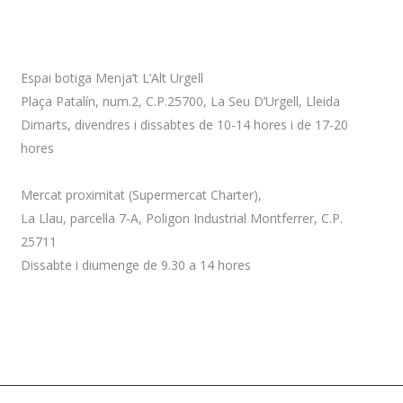
Adreça
Espai botiga Menja’t L’Alt Urgell
Plaça Patalín, num.2, C.P.25700, La Seu D’Urgell, Lleida
Dimarts, divendres i dissabtes de 10-14 hores i de 17-20
hores
Mercat proximitat (Supermercat Charter),
La Llau, parcel·la 7-A, Poligon Industrial Montferrer, C.P.
25711
Dissabte i diumenge de 9.30 a 14 hores