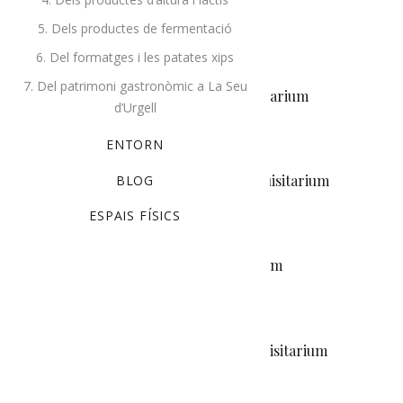
Related products
5. Dels productes de fermentació
6. Del formatges i les patates xips
7. Del patrimoni gastronòmic a La Seu
Croquetes pernil. 12u. Exquisitarium
d’Urgell
READ MORE
ENTORN
Trinxat de l’Alt Urgell 1r. Exquisitarium
BLOG
ESPAIS FÍSICS
READ MORE
Risotto de ceps 1r. Exquisitarium
READ MORE
Croquetes pollastre. 12u. Exquisitarium
READ MORE