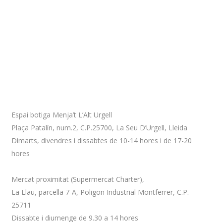
Adreça
Espai botiga Menja’t L’Alt Urgell
Plaça Patalín, num.2, C.P.25700, La Seu D’Urgell, Lleida
Dimarts, divendres i dissabtes de 10-14 hores i de 17-20
hores
Mercat proximitat (Supermercat Charter),
La Llau, parcel·la 7-A, Poligon Industrial Montferrer, C.P.
25711
Dissabte i diumenge de 9.30 a 14 hores