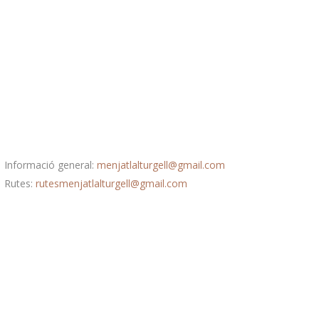
Correu electrònic
Informació general:
menjatlalturgell@gmail.com
Rutes:
rutesmenjatlalturgell@gmail.
com