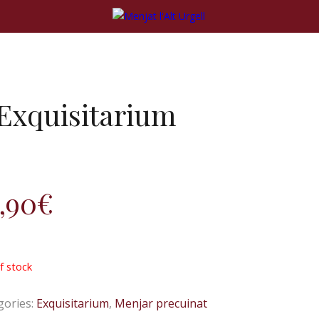
. Exquisitarium
,90
€
f stock
gories:
Exquisitarium
,
Menjar precuinat