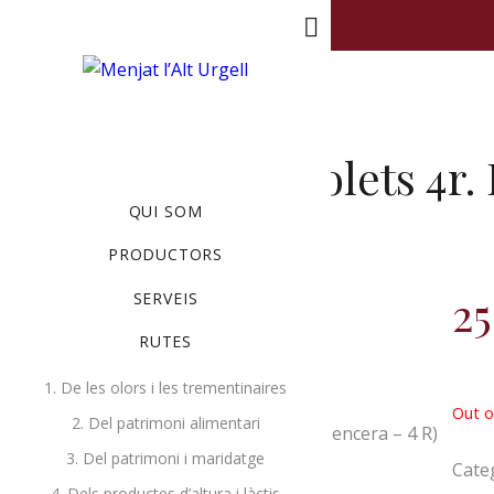
MENU
Espatlla xai bolets 4r
QUI SOM
MAIG 22, 2020
BY
RUTES
PRODUCTORS
25
SERVEIS
RUTES
Description
1. De les olors i les trementinaires
Out o
2. Del patrimoni alimentari
ESPATLLA DE XAI AMB BOLETS (sencera – 4 R)
3. Del patrimoni i maridatge
Amb el xai de Ca l’Àngel
Cate
4. Dels productes d’altura i làctis