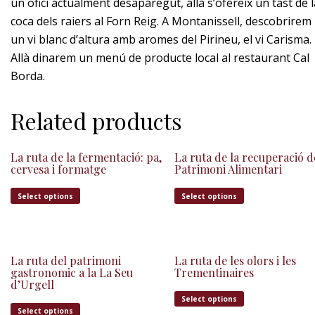
un ofici actualment desaparegut, allà s’ofereix un tast de l
coca dels raiers al Forn Reig. A Montanissell, descobrirem
un vi blanc d’altura amb aromes del Pirineu, el vi Carisma.
Allà dinarem un menú de producte local al restaurant Cal
Borda.
Related products
La ruta de la fermentació: pa,
La ruta de la recuperació d
cervesa i formatge
Patrimoni Alimentari
Select options
Select options
La ruta del patrimoni
La ruta de les olors i les
gastronomic a la La Seu
Trementinaires
d’Urgell
Select options
Select options