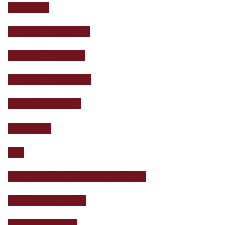
EMBOTITS
FORMATGE D’OVELLA
FORMATGE DE VACA
FORMATGE DE CABRA
LACTICS i IOGURTS
INFUSIONS
MEL
MELMELADES, CODONYAT I ALLIOLI
MENJAR PRECUINAT
OLI , SAL i HERBES