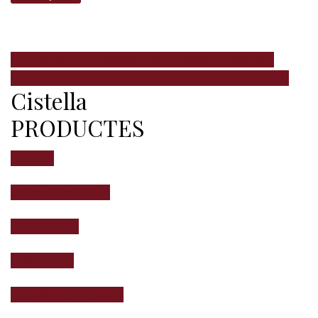
La ruta de la recuperació del Patrimoni Alimentari
La ruta dels productes d’altura i els productors làctis
Cistella
PRODUCTES
BOLETS
CARN DE VEDELLA
CARN DE XAI
CONFITATS
COSMÈTICA – SALUT