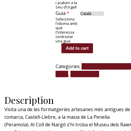
i acaben a la
Seu d’Urgell
Guia
*
Selecciona
l'idioma amb
què
t'interessa
contractar
una guia
Add to cart
Categories:
Ruta mínim 8 persone
Rutes
,
Tranferencia
Description
Visita una de les formatgeries artesanes més antigues de 
comarca, Castell-Llebre, a la masia de La Penella
(Peramola). Al Coll de Nargó s’hi troba el Museu dels Raier