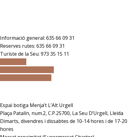
Telèfons
Informació general:
635 66 09 31
Reserves rutes:
635 66 09 31
Turiste de la Seu: 973 35 15 11
AVÍS LEGAL
TERMES i CONDICIONS
POLÍTICA DE COOKIES
Adreça
Espai botiga Menja’t L’Alt Urgell
Plaça Patalín, num.2, C.P.25700, La Seu D’Urgell, Lleida
Dimarts, divendres i dissabtes de 10-14 hores i de 17-20
hores
Mercat proximitat (Supermercat Charter),