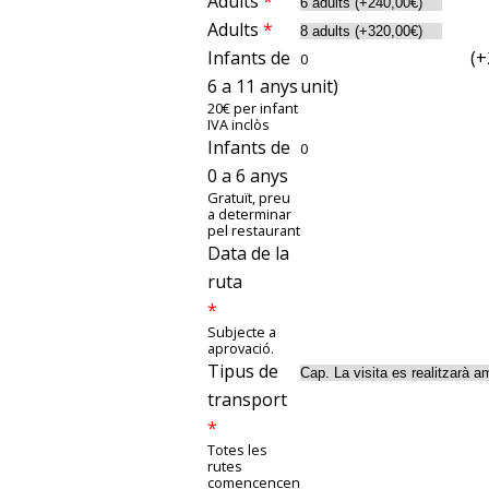
Adults
*
Adults
*
Infants de
(
+
6 a 11 anys
unit)
20€ per infant
IVA inclòs
Infants de
0 a 6 anys
Gratuït, preu
a determinar
pel restaurant
Data de la
ruta
*
Subjecte a
aprovació.
Tipus de
transport
*
Totes les
rutes
comencencen