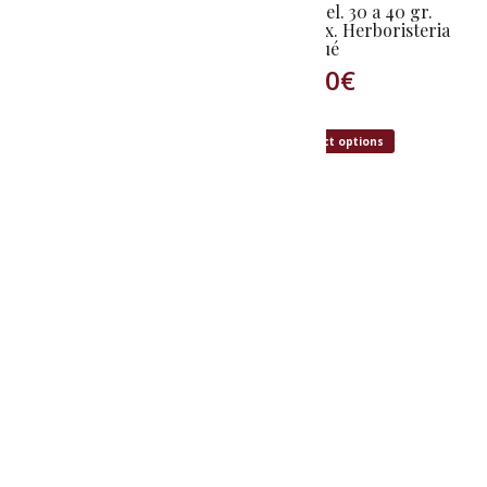
granel. 30 a 40 gr.
0,00
€
aprox. Herboristeria
Nogué
3,00
€
Select options
Select options
Cistella
PRODUCTES