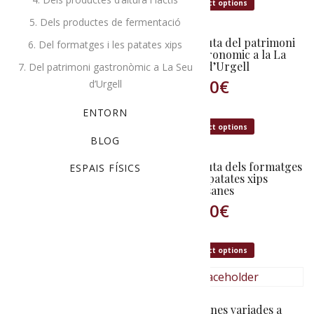
Select options
Select options
5. Dels productes de fermentació
La ruta de les olors i
La ruta del patrimoni
6. Del formatges i les patates xips
les Trementinaires
gastronomic a la La
Seu d’Urgell
7. Del patrimoni gastronòmic a La Seu
0,00
€
0,00
€
d’Urgell
ENTORN
Select options
Select options
BLOG
La ruta del patrimoni i
La ruta dels formatges
ESPAIS FÍSICS
el maridatge
i les patates xips
artesanes
0,00
€
0,00
€
Select options
Select options
La ruta dels productes
d’altura i els
Tissanes variades a
productors làctis