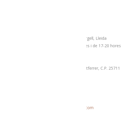
Adreça
Espai botiga Menja’t L’Alt Urgell
Plaça Patalín, num.2, C.P.25700, La Seu D’Urgell, Lleida
Dimarts, divendres i dissabtes de 10-14 hores i de 17-20 hores
Mercat proximitat (Supermercat Charter),
La Llau, parcel·la 7-A, Poligon Industrial Montferrer, C.P. 25711
Dissabte i diumenge de 9.30 a 14 hores
Correu electrònic
Informació general:
menjatlalturgell@gmail.com
Rutes:
rutesmenjatlalturgell@gmail.
com