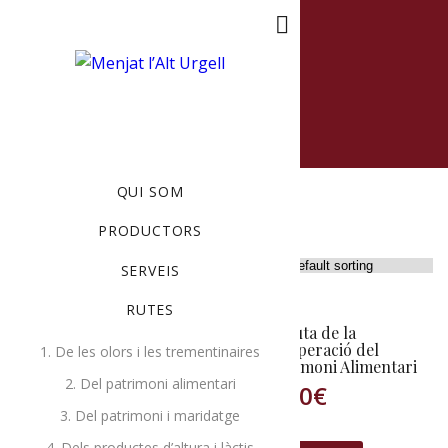
MENU
QUI SOM
PRODUCTORS
Showing all 8 results
SERVEIS
RUTES
La ruta de la
La ruta de la
fermentació: pa,
recuperació del
1. De les olors i les trementinaires
cervesa i formatge
Patrimoni Alimentari
2. Del patrimoni alimentari
0,00
€
0,00
€
3. Del patrimoni i maridatge
4. Dels productes d’altura i làctis