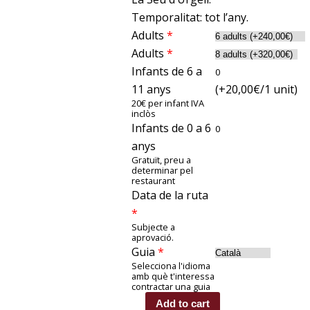
Temporalitat: tot l’any.
Adults
*
Adults
*
Infants de 6 a
11 anys
(
+20,00
€
/1 unit)
20€ per infant IVA
inclòs
Infants de 0 a 6
anys
Gratuït, preu a
determinar pel
restaurant
Data de la ruta
*
Subjecte a
aprovació.
Guia
*
Selecciona l'idioma
amb què t'interessa
contractar una guia
Add to cart