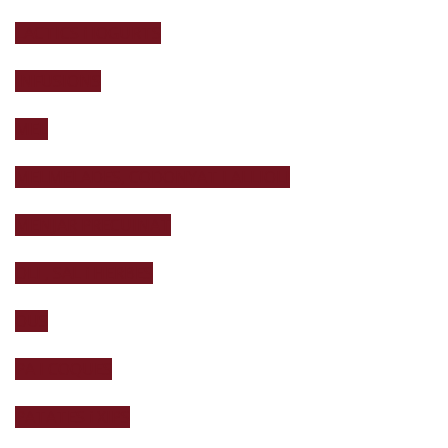
LACTICS i IOGURTS
INFUSIONS
MEL
MELMELADES, CODONYAT I ALLIOLI
MENJAR PRECUINAT
OLI , SAL i HERBES
OUS
PA I COQUES
PATATES i XIPS