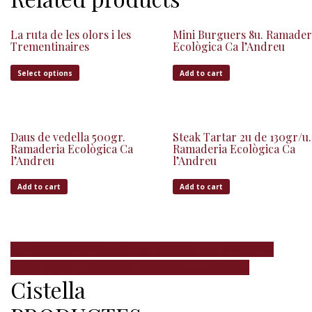
La ruta de les olors i les
Mini Burguers 8u. Ramader
Trementinaires
Ecològica Ca l’Andreu
Select options
Add to cart
Daus de vedella 500gr.
Steak Tartar 2u de 130gr/u.
Ramaderia Ecològica Ca
Ramaderia Ecològica Ca
l’Andreu
l’Andreu
Add to cart
Add to cart
La ruta dels formatges i les patates xips artesanes
Bistec 500gr. Ramaderia Ecològica Ca l’Andreu
Cistella