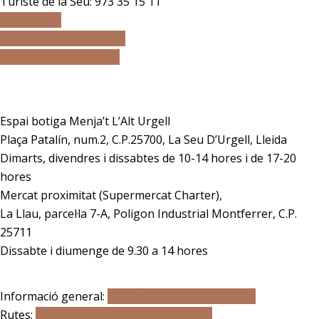
Turiste de la Seu: 973 35 15 11
AVÍS LEGAL
TERMES i CONDICIONS
POLÍTICA DE COOKIES
Adreça
Espai botiga Menja’t L’Alt Urgell
Plaça Patalín, num.2, C.P.25700, La Seu D’Urgell, Lleida
Dimarts, divendres i dissabtes de 10-14 hores i de 17-20
hores
Mercat proximitat (Supermercat Charter),
La Llau, parcel·la 7-A, Poligon Industrial Montferrer, C.P.
25711
Dissabte i diumenge de 9.30 a 14 hores
Correu electrònic
Informació general:
menjatlalturgell@gmail.com
Rutes:
rutesmenjatlalturgell@gmail.
com