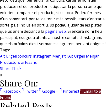
Recordeu que, per entrar al concurs, cal dir el nom del
producte i el del productor i etiquetar la persona amb qui
voldríeu compartir el producte, si us toca. Podeu fer més
d’un comentari, per tal de tenir més possibilitats d’entrar al
sorteig i, si no us en sortiu, us podeu ajudar de les pistes
que us anem deixant a la
pàgina web
. Si encara no hi heu
participat, estigueu atents al nostre compte d’Instagram,
que els pròxims dies i setmanes seguirem penjant enigmes!
Tags:
Alt Urgell
concurs
Instagram
Menja’t l’Alt Urgell
Menjar
Productors artesans
Share This
Share On:
Facebook
Twitter
Google +
Pinterest
Email to a
Friend
Related Posts