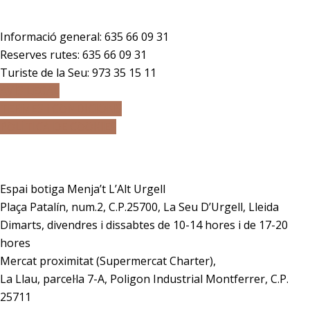
Telèfons
Informació general:
635 66 09 31
Reserves rutes:
635 66 09 31
Turiste de la Seu: 973 35 15 11
AVÍS LEGAL
TERMES i CONDICIONS
POLÍTICA DE COOKIES
Adreça
Espai botiga Menja’t L’Alt Urgell
Plaça Patalín, num.2, C.P.25700, La Seu D’Urgell, Lleida
Dimarts, divendres i dissabtes de 10-14 hores i de 17-20
hores
Mercat proximitat (Supermercat Charter),
La Llau, parcel·la 7-A, Poligon Industrial Montferrer, C.P.
25711