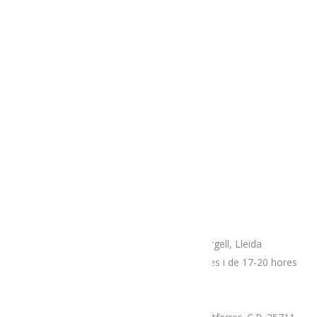
Informació general:
635 66 09 31
Reserves rutes:
635 66 09 31
Turiste de la Seu: 973 35 15 11
AVÍS LEGAL
TERMES i CONDICIONS
POLÍTICA DE COOKIES
Adreça
Espai botiga Menja’t L’Alt Urgell
Plaça Patalín, num.2, C.P.25700, La Seu D’Urgell, Lleida
Dimarts, divendres i dissabtes de 10-14 hores i de 17-20 hores
Mercat proximitat (Supermercat Charter),