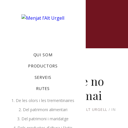
MENU
QUI SOM
PRODUCTORS
Un 2020 que no
SERVEIS
RUTES
oblidarem mai
1. De les olors i les trementinaires
GENER 20, 2021
BY
PRODUCTORS ALT URGELL
IN
2. Del patrimoni alimentari
UNCATEGORIZED
3. Del patrimoni i maridatge
4. Dels productes d’altura i làctis