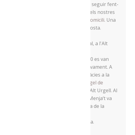
organitzar ràpidament per poder seguir fent-
vos arribar tot allò que elaboren els nostres
productors i
vam oferir servei a domicili
. Una
acció que va tenir molt bona resposta.
Dues bones notícies d’aquest 2020 es van
produir a l’abril i al maig, respectivament. A
l’abril vam arribar als 25 socis, gràcies a la
incorporació de la
Carnisseria Àngel de
Peramola
al projecte de
Menja
‘t l’Alt Urgell. Al
maig, mentrestant, la família del
Menja
‘t va
seguir creixent, gràcies a l’entrada de la
reconeguda empresa
alimentària
Exquisitàrium
, d’Oliana.