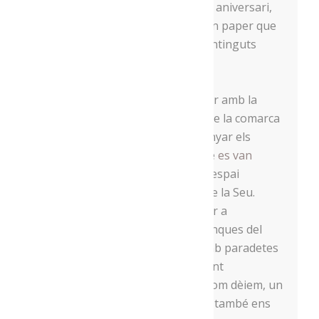
commemoratives d’aquest cinquè aniversari,
vam posar en marxa un butlletí en paper que
editarem trimestralment, amb continguts
relacionats amb l’associació.
A banda, un any més vam comptar amb la
participació de diversos artistes de la comarca
que van fer quadres per acompanyar els
tríptics dels lots. Uns quadres que
es van
poder veure
durant les festes a l’espai
l’Aparador, a la plaça del Carme de la Seu.
Finalment, un any més vam tornar a
participar en les activitats nadalenques del
Món Màgic de les Muntanyes, amb paradetes
a l’exterior de la botiga o elaborant
la poció màgica dels minairons. Com dèiem, un
any estrany i complicat, però que també ens