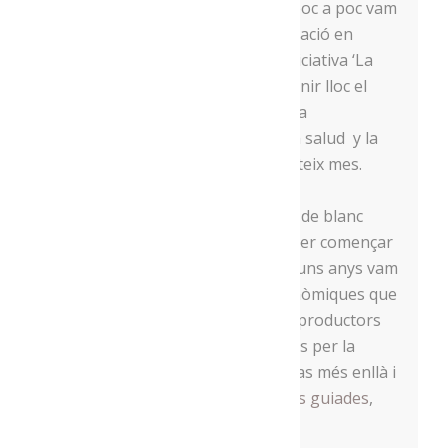
Amb l’arribada del bon temps, a poc a poc vam
poder anar recuperant la participació en
algunes activitats, com ara a la iniciativa ‘La
Seu es vesteix de blanc’, que va tenir lloc el
mes de juliol, o el seminari web ‘La
dieta
Mediterránea
:
más
allá
de la salud
y
la
alimentación
‘, que es va fer el mateix mes.
A l’agost, vam tenir la sort de poder començar
les rutes guiades. Com sabeu, fa uns anys vam
dissenyar fins a set rutes gastronòmiques que
permeten conèixer diversos dels productors
que
Menja
‘t l’Alt Urgell té repartits per la
comarca. A l’agost vam anar un pas més enllà i
vam organitzar un seguit de
rutes guiades
,
que van tenir força èxit.