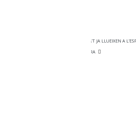
ENVIA UN COMENTARI
ELS QUADRES DELS LOTS DEL MENJA’T JA LLUEIXEN A L’ES
L’ART DE CULTIVAR LA TERRA
Telèfons