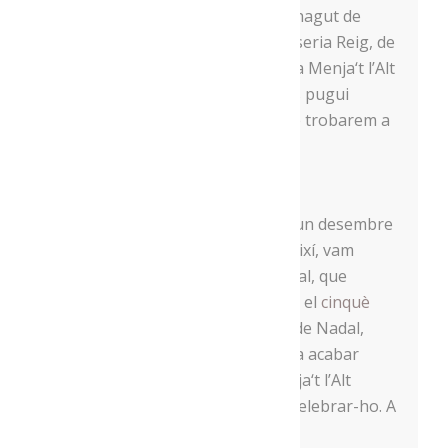
Formatges
Baridà
, de Bar, i hem hagut de
lamentar la baixa del Forn-pastisseria Reig, de
Coll de Nargó, per motius aliens a
Menja
‘t l’Alt
Urgell. Esperem que la situació es pugui
solucionar i puguin tornar, ja que trobarem a
faltar les seves xocolates!
Finalment, vam tancar l’any amb un desembre
ple d’activitats i alguna novetat. Així, vam
tornar a preparar els lots de Nadal, que
justament enguany han complert el
cinquè
aniversari
. La preparació de lots de Nadal,
l’any 2015, va ser l’espurna que va acabar
derivant en la constitució de
Menja
‘t l’Alt
Urgell com a entitat, i vam voler celebrar-ho. A
banda de regalar bosses de tela