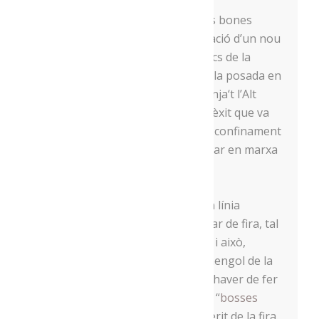
Al setembre van tenir també dues bones
notícies, d’una banda la incorporació d’un nou
soci, els productors d’ous ecològics de la
Nostra Terra, d’Oliana. De l’altra, la posada en
marxa de la
botiga en línia
de
Menja
‘t l’Alt
Urgell. Justament, la pandèmia i l’èxit que va
tenir la venda a domicili durant el confinament
ens van ajudar a fer el pas i a posar en marxa
aquest nou canal de distribució.
Aquesta tardor no hem pogut anar de fira, tal
com ens agrada fer cada any. Tot i això,
coincidint amb la Fira de Sant Ermengol de la
Seu d’Urgell -que finalment es va haver de fer
en format digital- vam idear unes “
bosses
formatge
” per mantenir viu l’esperit de la fira.