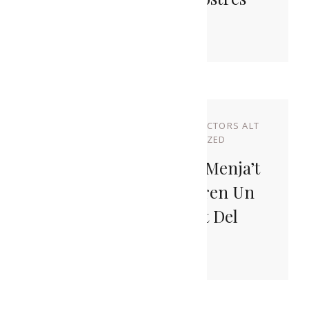
Lots De Nadal
NOVEMBRE 10, 2022
BY
PRODUCTORS ALT
URGELL
IN
UNCATEGORIZED
Els Lots De Nadal De Menja’t
L’Alt Urgell Incorporen Un
Producte Convidat Del
Pallars Sobirà