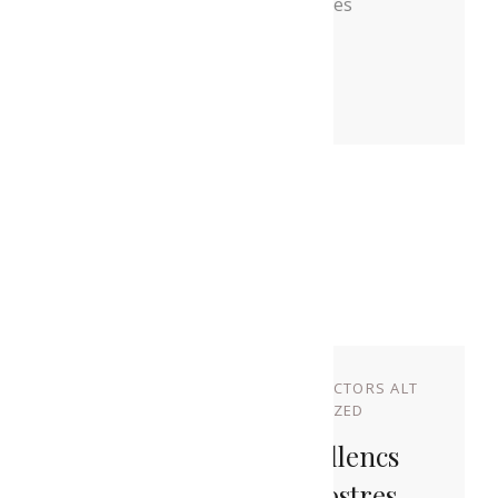
ha deixat coses positives i projectes
engrescadors!
Share This
Related Posts
NOVEMBRE 17, 2022
BY
PRODUCTORS ALT
URGELL
IN
UNCATEGORIZED
Set Artistes Alturgellencs
Acompanyen Els Nostres