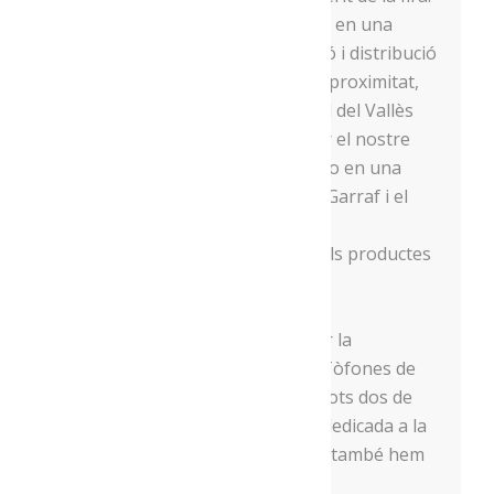
Encara a l’octubre, vam participar en una
jornada virtual de comercialització i distribució
de productes agroalimentaris de proximitat,
organitzada pel Consell Comarcal del Vallès
Occidental, on vam poder explicar el nostre
projecte. També vam poder fer-ho en una
altra jornada virtual a l’àmbit del Garraf i el
Penedès, sobre com millorar la
comercialització i la distribució dels productes
de proximitat.
També al novembre vam celebrar la
incorporació de tres nous socis: Tòfones de
les Feixes i Tòfones Josep Miró, tots dos de
Fígols i Alinyà, així com
Logama
, dedicada a la
ceràmica i l’artesania. Aquest any també hem
comptat amb la incorporació de