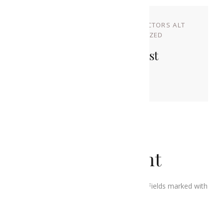
NOVEMBRE 9, 2022
BY
PRODUCTORS ALT
URGELL
IN
UNCATEGORIZED
Brindis Amb Gust
Alturgellenc
Leave a Comment
Your email address will not be published. Fields marked with
an
*
are required.
Your Name
*