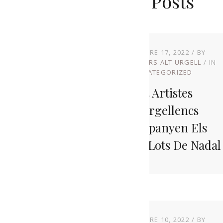
Related Posts
NOVEMBRE 17, 2022
BY
PRODUCTORS ALT URGELL
IN
UNCATEGORIZED
Set Artistes
Alturgellencs
Acompanyen Els
Nostres Lots De Nadal
NOVEMBRE 10, 2022
BY