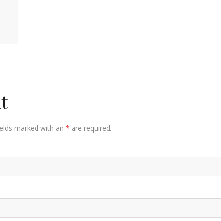
t
Fields marked with an
*
are required.