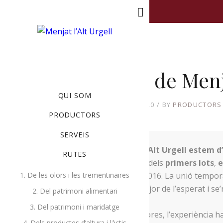
MENU
Els lots de Menj
QUI SOM
NOVEMBRE 21, 2020
BY
PRODUCTORS 
PRODUCTORS
SERVEIS
A Menja’t l’Alt Urgell estem d
RUTES
l’elaboració dels
primers lots
,
e
1. De les olors i les trementinaires
l’agost del 2016. La unió tempor
èxit molt major de l’esperat i se
2. Del patrimoni alimentari
3. Del patrimoni i maridatge
Des d’aleshores, l’experiència h
4. Dels productes d’altura i làctis