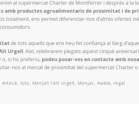
tenim al supermercat Charter de Montferrer i després a la bot
ts amb productes agroalimentaris de proximitat i de pr
los totalment, ens permet diferenciar-nos d’altres ofertes més
 consumidors.
itat
de tots aquells que ens heu fet confiança al llarg d’aqu
Alt Urgell
. Així, celebrarem plegats aquest cinquè aniversari
o, si ho preferiu,
podeu posar-vos en contacte amb nosa
itar-nos al mercat de proximitat del supermercat Charter o a 
Artesà
lots
Menja’t l’Alt Urgell
Menjar
Nadal
regal