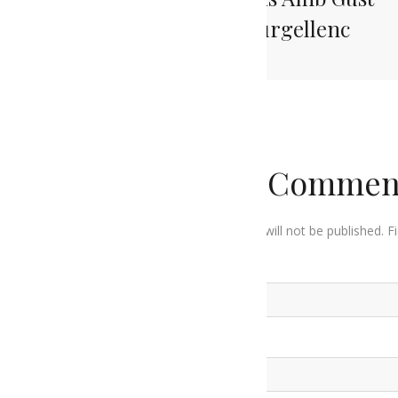
Alturgellenc
Leave a Commen
Your email address will not be published. 
Your Name
*
Your Email
*