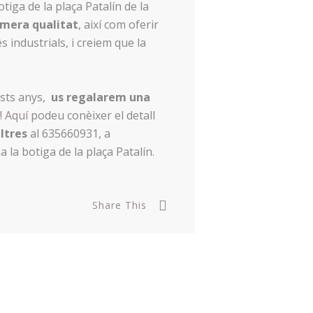
iga de la plaça Patalín de la
imera qualitat
, així com oferir
 industrials, i creiem que la
ests anys,
us regalarem una
!
Aquí
podeu conèixer el detall
ltres
al 635660931, a
la botiga de la plaça Patalín.
Share This