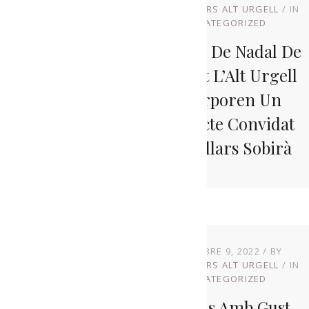
PRODUCTORS ALT URGELL
IN
UNCATEGORIZED
Els Lots De Nadal De
Menja’t L’Alt Urgell
Incorporen Un
Producte Convidat
Del Pallars Sobirà
NOVEMBRE 9, 2022
BY
PRODUCTORS ALT URGELL
IN
UNCATEGORIZED
Brindis Amb Gust