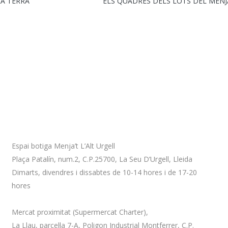
A TERRA
ELS QUADRES DELS LOTS DEL MENJA’
Adreça
Espai botiga Menja’t L’Alt Urgell
Plaça Patalín, num.2, C.P.25700, La Seu D’Urgell, Lleida
Dimarts, divendres i dissabtes de 10-14 hores i de 17-20
hores
Mercat proximitat (Supermercat Charter),
La Llau, parcel·la 7-A, Poligon Industrial Montferrer, C.P.