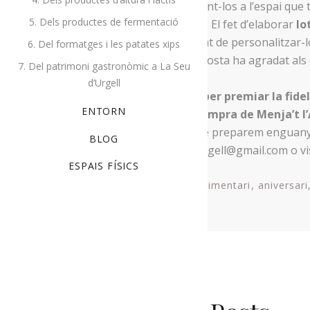
primer venent-los a l’espai que 
5. Dels productes de fermentació
Seu d’Urgell. El fet d’elaborar
lo
la possibilitat de personalitzar-
6. Del formatges i les patates xips
nostra proposta ha agradat als
7. Del patrimoni gastronòmic a La Seu
d’Urgell
Justament,
per premiar la fidel
ENTORN
bossa de compra de Menja’t l’
dels lots que preparem enguany 
BLOG
menjatlalturgell@gmail.com o vis
ESPAIS FÍSICS
Tags:
Agroalimentari
aniversari