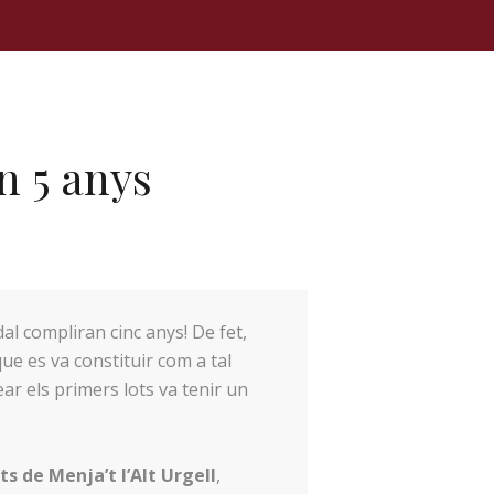
n 5 anys
l compliran cinc anys! De fet,
que es va constituir com a tal
ar els primers lots va tenir un
s de Menja’t l’Alt Urgell
,