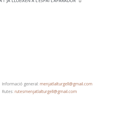
T JA LLUEIXEN A L’ESPAI L’APARADOR
Correu electrònic
Informació general:
menjatlalturgell@gmail.com
Rutes:
rutesmenjatlalturgell@gmail.
com