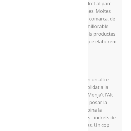
maig, vam oferir un sopar a peu dret al parc
del Cadí per a prop de 350 persones. Moltes
d’elles venien de fora de la nostra comarca, de
manera que va ser una ocasió immillorable
per donar a conèixer a l’exterior els productes
agroalimentaris de primer nivell que elaborem
i produïm.
Art a Pinyó
Ja al mes de juny vam participar en un altre
esdeveniment cada cop més consolidat a la
Seu d’Urgell, l’Art a Pinyó. Des de Menja’t l’Alt
Urgell vam ser els encarregats de posar la
teca a aquesta iniciativa, que combina la
passejada en bicicleta per diversos indrets de
la ciutat amb actuacions artístiques.
Un cop