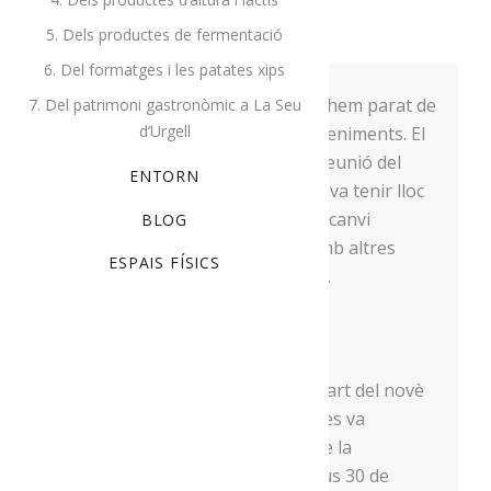
UNCATEGORIZED
5. Dels productes de fermentació
6. Del formatges i les patates xips
Aquests mesos de maig i juny no hem parat de
7. Del patrimoni gastronòmic a La Seu
d’Urgell
fer activitats i participar en esdeveniments. El
9 de maig vam ser presents a la reunió del
ENTORN
sector agroalimentari artesà que va tenir lloc
a Valls, on vam poder fer un intercanvi
BLOG
d’experiències molt enriquidor amb altres
ESPAIS FÍSICS
productors i elaboradors del país.
Congrés d’educació i entorn
Uns dies més tard vam prendre part del novè
Congrés d’Educació i Entorn que es va
celebrar a la Seu d’Urgell. El dia de la
inauguració del certamen, el dijous 30 de