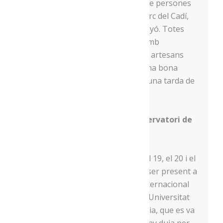
acabada la ruta, una vuitantena de persones
van anar a recuperar forces al parc del Cadí,
on hi havíem muntat el F’Art a Pinyó. Totes
elles van poder sopar un menú amb
productes elaborats per diversos artesans
agroalimentaris de la comarca. Una bona
manera de posar el punt i final a una tarda de
pedalades!
Congrés Internacional de l’Observatori de
l’alimentació
Un parell de setmanes després, el 19, el 20 i el
21 de juny, Menja’t l’Alt Urgell va ser present a
la cinquena edició del Congrés Internacional
de l’Observatori de l’Alimentació (Universitat
de Barcelona) i de la Fundació Alícia, que es va