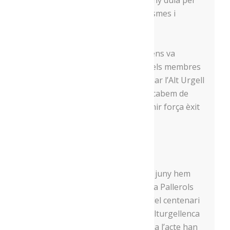
celebrar a Barcelona i que enguany duia per
títol “Patrimonis alimentaris, turismes i
sostenibilitats”.
Ser presents en aquest congrés ens va
permetre vendre els productes dels membres
de l’associació i també promocionar l’Alt Urgell
i les rutes gastronòmiques que acabem de
posar en marxa. Tot plegat va tenir força èxit
entre el públic assistent!
Al centenari del Gall negre
Finalment , aquest dissabte 29 de juny hem
participat en la festa que s’ha fet a Pallerols
del Cantó i Cassovall
amb motiu del centenari
de l’estrena de la popular cançó alturgellenca
“El gall negre”. Així, els assistents a l’acte han