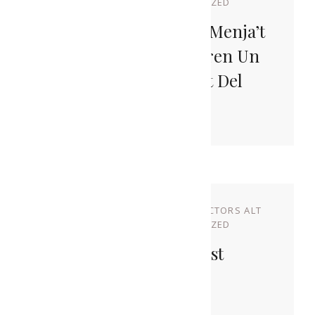
URGELL
IN
UNCATEGORIZED
Els Lots De Nadal De Menja’t
L’Alt Urgell Incorporen Un
Producte Convidat Del
Pallars Sobirà
NOVEMBRE 9, 2022
BY
PRODUCTORS ALT
URGELL
IN
UNCATEGORIZED
Brindis Amb Gust
Alturgellenc