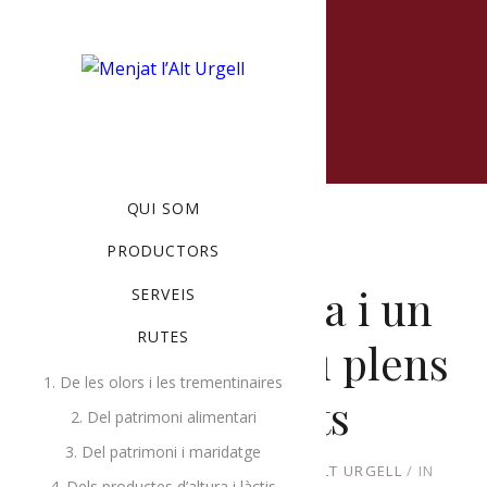
MENU
QUI SOM
PRODUCTORS
Una primavera i un
SERVEIS
RUTES
principi d’estiu plens
1. De les olors i les trementinaires
d’activitats
2. Del patrimoni alimentari
3. Del patrimoni i maridatge
JULIOL 2, 2019
BY
PRODUCTORS ALT URGELL
IN
4. Dels productes d’altura i làctis