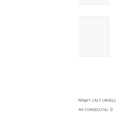
Comment
*
ENVIA UN COMENTARI
LES RUTES GASTRONÒMIQUES DEL MENJA’T L’ALT URGELL
ENS APUNTEM AL FEMAP PER TERCER ANY CONSECUTIU