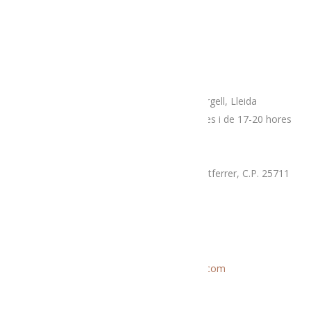
Adreça
Espai botiga Menja’t L’Alt Urgell
Plaça Patalín, num.2, C.P.25700, La Seu D’Urgell, Lleida
Dimarts, divendres i dissabtes de 10-14 hores i de 17-20 hores
Mercat proximitat (Supermercat Charter),
La Llau, parcel·la 7-A, Poligon Industrial Montferrer, C.P. 25711
Dissabte i diumenge de 9.30 a 14 hores
Correu electrònic
Informació general:
menjatlalturgell@gmail.com
Rutes:
rutesmenjatlalturgell@gmail.
com