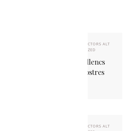
Related Posts
NOVEMBRE 17, 2022
BY
PRODUCTORS ALT
URGELL
IN
UNCATEGORIZED
Set Artistes Alturgellencs
Acompanyen Els Nostres
Lots De Nadal
NOVEMBRE 10, 2022
BY
PRODUCTORS ALT