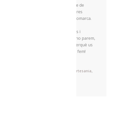
pogut degustar un aperitiu a base de
formatges, embotits, cervesa i altres
productes artesans de la nostra comarca.
Menja’t l’Alt Urgell i els productors i
elaboradors que en formen part no parem,
així que estigueu atents al blog perquè us
anirem posant al dia de tot el que fem!
Tags:
Alimentació
Alt Urgell
Artesania
Congrés
proximitat
Share This