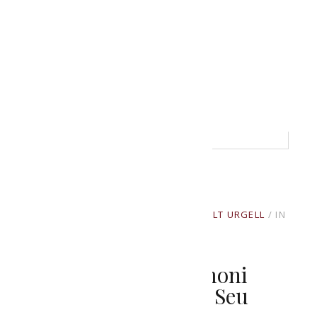
escriure a
menjatlalturgell@gmail.com
.
READ MORE
AGOST 12, 2020
BY
PRODUCTORS ALT URGELL
IN
UNCATEGORIZED
Una Proposta Per
Descobrir El Patrimoni
Gastronòmic De La Seu