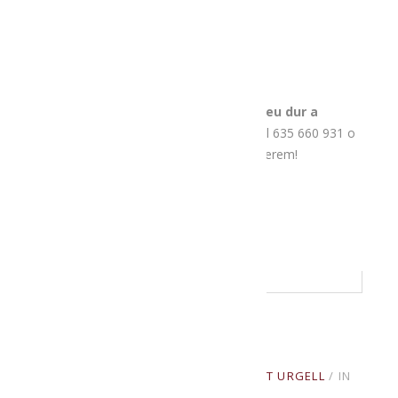
Si us agrada la proposta, recordeu que
aquest divendres 14 d’agost la podreu dur a
terme
. Només cal que reserveu plaça al 635 660 931 o
a menjatlalturgell@gmail.com. Us hi esperem!
READ MORE
AGOST 6, 2020
BY
PRODUCTORS ALT URGELL
IN
UNCATEGORIZED