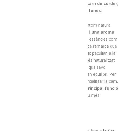
altres artesans”. A banda, també tenen
carn de corder,
patates o trumfos de muntanya i tòfones
.
El Joan apunta que el fet d’estar en un entorn natural
com el de Montant aporta una
qualitat i una aroma
molt grans i característics
, tant a les essències com
a la carn, els trumfos i les tòfones. També remarca que
la seva idea d’exploració agrària “és un xic peculiar: a la
finca intentem crear un ecosistema el més naturalitzat
possible, és a dir, crear sinergies perquè qualsevol
problema o animal tingui la seva funció en equilibri. Per
exemple, les ovelles les tenim per comercialitzar la carn,
econòmicament parlant, però
la seva principal funció
és ser les nostres jardineres
“. Si voleu més
informació, podeu visitar el web
www.feixescalmargarit.com
.
Infusions i galetes a l’Infús
La darrera aturada d’aquest recorregut la fem a
la Seu