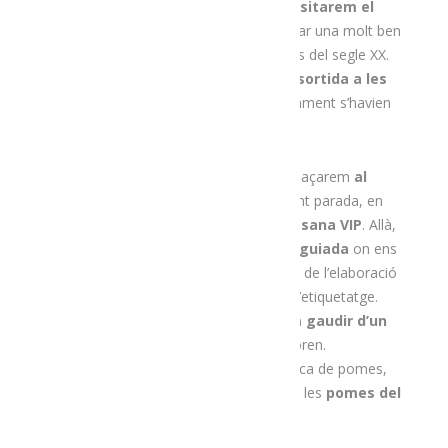
que, ben a prop d’allà,
a Montferrer
,
visitarem el
Museu de la Farina
, on podrem apreciar una molt ben
conservada màquina anglesa de principis del segle XX.
Aquesta farinera es va crear per
donar sortida a les
grans quantitats de gra
que històricament s’havien
produït a la zona de l’Urgellet.
Després de conèixer el museu ens desplaçarem
al
poble de Bellestar
, on farem la següent parada, en
aquest cas a la fàbrica de
cervesa artesana VIP
. Allà,
la Marisol i el Joan ens faran una
visita guiada
on ens
explicaran el procés per fer cervesa, des de l’elaboració
fins a la fermentació, l’embotellament i l’etiquetatge.
Òbviament, després de la visita
podrem gaudir d’un
tast
de les diferents varietats que elaboren.
Malauradament, ara a l’agost no és època de pomes,
però quan n’hi ha, el tast es marida amb les
pomes del
Cadí
.