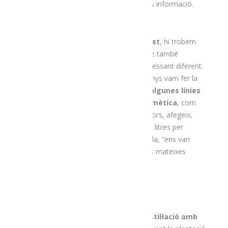
www.herbesossera.com
hi trobareu més informació.
Una finca plena de sinergies
Riu de la Vansa avall, a
Montant de Tost
, hi trobem
Cal Margarit
, uns altres productors que també
treballen les plantes, tot i que des d’un vessant diferent.
El
Joan Cerdanya
explica que “fa deu anys vam fer la
primera plantació d’
arbres tofoners i algunes línies
de diferents aromàtiques per a cosmètica
, com
lavanda, romaní, sàlvia i calèndula”. Llavors, afegeix,
“vam comprar un alambí de coure de 50 litres per
aprendre a destil·lar” i, per una altra banda, “ens van
deixar 10 ovelles per netejar la finca i les mateixes
plantacions de lavanda i tòfones”.
Actualment disposen d’un
equip de destil·lació amb