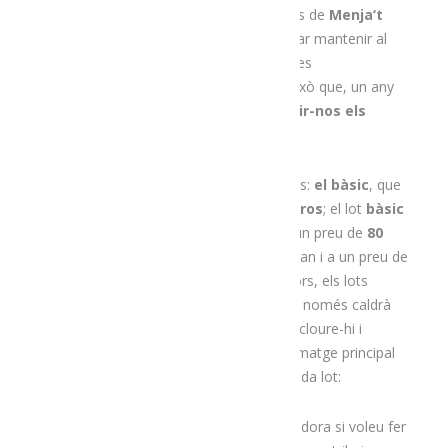
Tot i ser un any tan atípic i complicat des de
Menja
‘t
l’Alt Urgell
seguim treballant per intentar mantenir al
màxim l’activitat i la difusió dels productes
agroalimentaris de la comarca. És per això que, un any
més,
ja ho tenim tot a punt per oferir-nos els
nostres Lots de Nadal
!
Com de costum, oferim tres tipus de lots:
el bàsic
, que
se serveix en caixa i té un preu de
60 euros
; el lot
bàsic
de Nadal
, també servit en caixa i amb un preu de
80
euros
; i el lot
de luxe
, servit en caixa gran i a un preu de
130 euros
. Igual que en edicions anteriors, els lots
enguany també
es podran fer a mida
: només caldrà
que ens digueu quins productes voleu incloure-hi i
nosaltres us farem un pressupost. A la imatge principal
podeu veure els productes que inclou cada lot:
Com veieu, una opció d’allò més temptadora si voleu fer