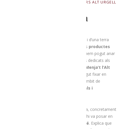
NOVEMBRE 13, 2020
BY
PRODUCTORS ALT URGELL
IN
UNCATEGORIZED
Uns Productors Ben
Arrelats A La Terra
L’
Alt Urgell
gaudeix d’un entorn natural i d’una terra
propícia per a l’elaboració de nombrosos
productes
artesans i agroalimentaris
, tal com hem pogut anar
comprovant en els diferents reportatges dedicats als
productors que conformen l’associació
Menja’t l’Alt
Urgell
. En aquesta ocasió, ens hem volgut fixar en
aquells productors que es dediquen a l’àmbit de
l’
herboristeria i les plantes medicinals i
aromàtiques
.
La degana la trobem a la vall de la Vansa, concretament
a
Ossera
. Allà, la
Suzzette Böhringer
hi va posar en
marxa fa 36 anys l’
Herboristeria Nogué
. Explica que