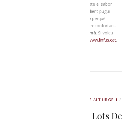
nervis, etc. De l’altra, es té molt en compte el sabor
d’aquestes preparacions “per tal que el client pugui
gaudir al mateix temps que es guareix” o perquè
senzillament pugui assaborir una infusió reconfortant.
Salut i sabor, doncs, es donen de la mà
. Si voleu
conèixer més el projecte, podeu visitar
www.linfus.cat
.
READ MORE
NOVEMBRE 3, 2020
BY
PRODUCTORS ALT URGELL
IN
UNCATEGORIZED
Ja Tenim A Punt Els Lots De
Nadal