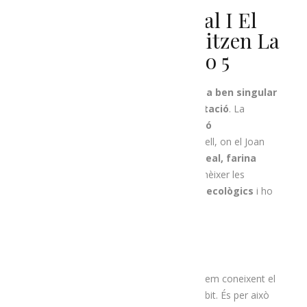
La Cervesa, El Cereal I El
Formatge Protagonitzen La
Nostra Ruta Número 5
Aquesta setmana us proposem
una ruta ben singular
que té un element en comú:
la fermentació
. La
començarem amb una visita l’
explotació
agrària
Ecofranh
, a la carretera d’Aravell, on el Joan
ens mostrarà la seva
producció de cereal, farina
d’espelta i patata
. A més, podrem conèixer les
vaques amb les quals fan
llet i iogurts ecològics
i ho
podrem tastar a la seva agrobotiga.
Després de visitar a un productor seguirem coneixent el
món de la farina, però des d’un altre àmbit. És per això