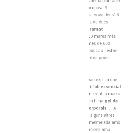
dues olles de 2.000 litres
i estan renovant la plantació
de lavanda que van fer fa 10 anys, que ocupava 3
hectàrees i tenia 30.000 plantes. De fet, la nova tindrà 6
hectàrees i comptarà amb 60.000 plantes de dues
varietats diferents de lavanda. A més, el
ramat
d’ovelles
també ha crescut i ara tenen 60 mares més
els seus corders. A banda, disposen de més de 600
arbres tofoners que estan entrant en producció i estan
fent col·laboracions amb apicultors per tal de poder
comercialitzar mel de lavanda i alzina.
Pel que fa als productes que venen, el Joan explica que
“estem
especialitzats en la flor seca i l’oli essencial
de lavanda
. Amb aquests productes han creat la marca
de cosmètica Natural Bio Cal Margarit, on hi ha
gel de
bany, xampú, cremes, sabons, olis corporals
…”. A
més, afegeix, “actualment fem cervesa i alguns altres
productes alimentaris com llangonissa i melmelada amb
un toc de lavanda, en diferents col·laboracions amb