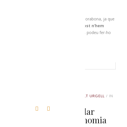
Si us interessa aquesta ruta, esteu d’enhorabona, ja que
justament aquest diumenge 9 d’agost n’hem
organitzat una
. Si us hi voleu inscriure, podeu fer-ho
aquí
!
READ MORE
JULIOL 28, 2020
BY
PRODUCTORS ALT URGELL
IN
UNCATEGORIZED
Una Ruta Per Maridar
Patrimoni I Gastronomia