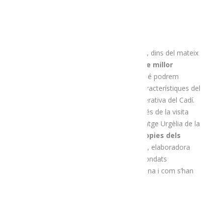
La planta dedicada al món del formatge, dins del mateix
Espai Ermengol, ens ajudarà a
entendre millor
l’economia agrària de la regió
. També podrem
conèixer els orígens, l’elaboració i les característiques del
formatge Urgèlia
(D.O.P.) de la Cooperativa del Cadí.
Com no podia ser d’altra manera, després de la visita
podrem gaudir d’un maridatge del formatge Urgèlia de la
cooperativa del Cadí amb
infusions pròpies dels
Pirineus de la mà de l’Infús
.
La
Vicky
, elaboradora
d’infusions, ens explicarà els aromes i bondats
d’aquestes plantes aromàtiques de la zona i com s’han
consumit històricament.