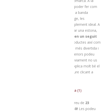
complement sorpresa
, també de la comarca. A la
bossa hi ha unes instruccions per tal de poder fer com
cal un bon maridatge a casa. Així doncs, a banda
d’explicar les característiques del formatge, les
instruccions indiquen quin és el seu complement ideal. A
banda, si a més del maridatge voleu jugar una estona,
les bosses sorpresa també incorporen un seguit
de preguntes
relacionades amb els productes així com
unes fitxes, per passar una estona d’allò més divertida i
veure qui en sap més. A les imatges superiors podeu
veure algunes de les preguntes, però òbviament no us
mostrem les respostes! Tot plegat ho explica molt bé el
Salvador Maura
al vídeo que podeu veure clicant a
l’enllaç d’aquí sota.
07995c21-cedf-4e52-9ad2-cabdccbbdeaa (1)
Si voleu aconseguir la vostra bossa, al preu de
23
euros
, no badeu, que
només n’hi ha 50!
Les podeu