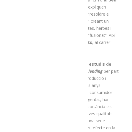
d’Urgell
, on hi trobem
l’Infús
. Tal com expliquen
la Vicky i el Marc
, l’any 2001 van voler “resoldre el
nostre neguit en el món de les infusions” creant un
establiment “fortament especialitzat en tes, herbes i
qualsevol ingredient susceptible de ser infusionat”. Així
és com va néixer el
Cafè dels Escoberts
, al carrer
Major de la Seu d’Urgell.
Els coneixements adquirits a través dels
estudis de
naturopatia, sommelier de te i
tea blending
per part
de la responsable del departament de producció i
selecció d’ingredients, juntament amb els anys
d’experiència en contacte directe amb el consumidor
gràcies al format cafeteria del negoci regentat, han
portat a l’equip de l’Infús a igualar en importància els
efectes medicinals de les plantes i les seves qualitats
organolèptiques donant com a resultat una sèrie
d’infusions interessants no només pel seu efecte en la