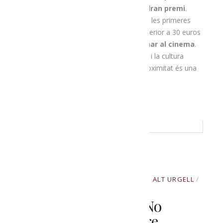
100 compres a la botiga en línia tindran premi
.
Gràcies a un acord amb
Cinemes Guiu
, les primeres
100 persones que facin una compra superior a 30 euros
s’enduran de franc
una entrada per anar al cinema
.
Ja veieu que els productes de proximitat i la cultura
anem de la mà, i és que la cultura de proximitat és una
aposta segura!
READ MORE
SETEMBRE 3, 2020
BY
PRODUCTORS ALT URGELL
IN
UNCATEGORIZED
Les Rutes Guiades No
S’aturen Al Setembre