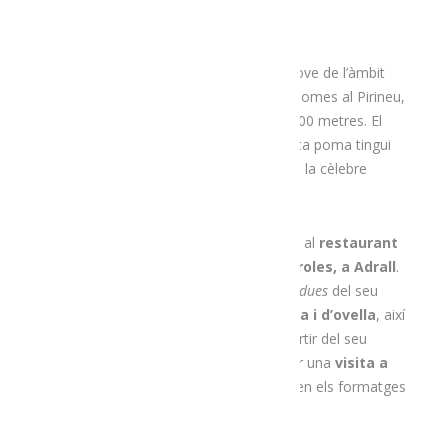
Pomes del Cadí és una empresa força jove de l’àmbit
agroalimentari que es dedica a produir pomes al Pirineu,
en finques situades a una altitud d’uns 800 metres. El
clima, el terreny i l’alçada fan que aquesta poma tingui
una qualitat organolèptica molt similar a la cèlebre
poma dels Alps.
Per acabar la ruta, ens desplaçarem fins al
restaurant
de la formatgeria artesana Mas d’Eroles, a Adrall
.
Allà, el Salvador ens proposarà dues
fondues
del seu
formatge artesà de llet crua de vaca i d’ovella
, així
com altres plats exquisits, tots fets a partir del seu
formatge. Un cop degustats, podrem fer una
visita a
l’obrador i a la bodega
on es conserven els formatges
curats.