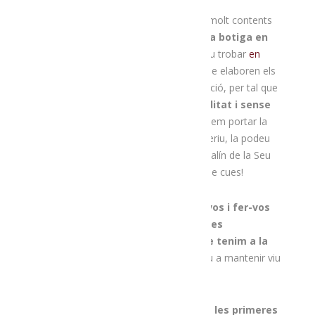
Després de mesos treballant-hi, estem molt contents
d’anunciar-vos que
ja hem inaugurat la botiga en
línia de
Menja
‘t l’Alt Urgell,
que podeu trobar
en
aquest enllaç
.
Allà hi trobareu tot allò que elaboren els
productors que formen part de l’associació, per tal que
ho pugueu
comprar amb total comoditat i sense
moure-us de casa
. Si ho voleu, us podem portar la
comanda al vostre domicili o, si ho preferiu, la podeu
recollir a la nostra botiga de la plaça
Patalín
de la Seu
d’Urgell. Ja ho veieu: fàcil, còmode i sense cues!
Amb la botiga en línia
volem apropar-vos i fer-vos
encara més fàcil l’accés als productes
agroalimentaris de primer nivell que tenim a la
comarca
. A més, comprant-hi, ajudareu a mantenir viu
el territori i la gent que el treballa.
Per si això no fos poc, heu de saber que
les primeres