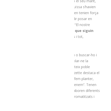
van arribar des de Suïssa l’any 1984 amb el seu marit,
amb la idea de ser autosuficients. Ja a Suïssa s’havien
interessat molt pel món de les plantes i en tenien força
coneixements, de manera que van decidir posar en
marxa un projecte lligat a aquest àmbit. “El nostre
projecte consisteix a
fer unes plantes que siguin
bones de gust i bones en propietats
i tot,
evidentment, ecològic”, explica.
Això vol dir que “tot ho has de cultivar tu o buscar-ho i
saber com s’ha cultivat, per tal de controlar-ne la
qualitat”. Els seus cultius els tenen al mateix poble
d’Ossera, a 1.200 metres d’altitud. La Suzette destaca el
fet que “
fem tot el procés
: sembrem, fem planter,
plantem, collim, assequem, envasem i venem”. Tenen
una quarantena de planes i amb elles elaboren diferents
productes, com ara tisanes, infusions, aromatitzats i
condiments.