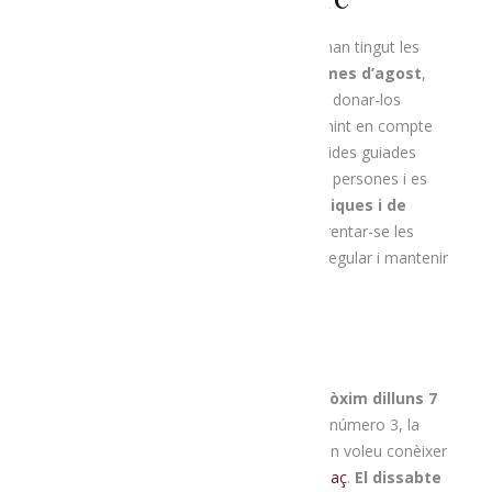
Després de l’
èxit de participació
que han tingut les
rutes guiades que hem fet aquest mes d’agost
,
des de
Menja’t l’Alt Urgell
hem decidit donar-los
continuïtat al mes de setembre
! Tenint en compte
la situació sanitària, però, aquestes sortides guiades
només podran aplegar a un màxim de 9 persones i es
faran seguint totes les
mesures higièniques i de
seguretat
. Així, caldrà dur mascareta, rentar-se les
mans amb gel hidroalcohòlic de forma regular i mantenir
la distància interpersonal.
La primera sortida tindrà lloc
aquest pròxim dilluns 7
de setembre
, i permetrà seguir la ruta número 3, la
dedicada al patrimoni i el maridatge. Si en voleu conèixer
més detalls, podeu fer-ho
en aquest enllaç
.
El dissabte