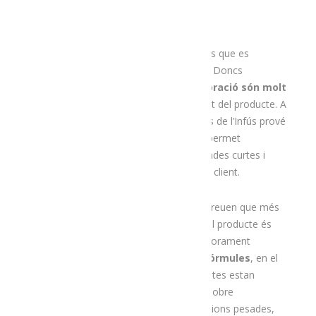
I què diferencia aquestes infusions de les que es
comercialitzen de forma més industrial? Doncs
bàsicament que
els processos d’elaboració són molt
més manuals
, amb un control constant del producte. A
més, una part important dels ingredients de l’Infús prové
de l’Alt Urgell i Cerdanya. A banda, això permet
personalitzar els productes
, amb tirades curtes i
amb la imatge i els sabors que desitgi el client.
En aquest sentit, un dels aspectes que creuen que més
valoren els clients -a banda del fet que el producte és
artesà, de proximitat i ofereix un assessorament
personalitzat- és
l’efectivitat de les fórmules
, en el
cas de les infusions. D’una banda, aquestes estan
destinades a tenir un efecte beneficiós sobre
l’organisme per alleujar refredats, digestions pesades,