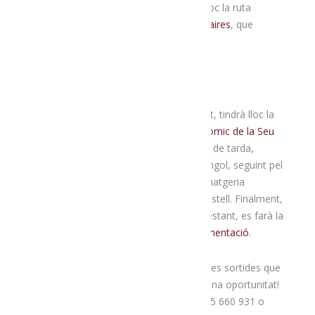
19 de setembre
, mentrestant, tindrà lloc la ruta
número 1,
la de les olors i les trementinaires
, que
transcorre a la vall de la Vansa i Tuixent.
El dijous 24 de setembre
, mentrestant, tindrà lloc la
ruta número 7,
la del patrimoni gastronòmic de la Seu
d’Urgell
. En aquest cas, es farà en horari de tarda,
començant per una visita a l’Espai Ermengol, seguint pel
tast d’infusions de l’Infús, visitant la formatgeria
l’Abadessa i acabant amb un sopar al Rastell. Finalment,
el diumenge 27 de setembre
, mentrestant, es farà la
ruta número 5,
la dels productes de fermentació
.
Si a l’agost no vau poder apuntar-vos a les sortides que
vam fer, ja veieu que ara teniu una segona oportunitat!
Per inscriure-us-hi
, podeu trucar al 635 660 931 o