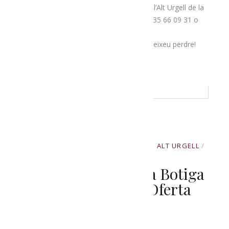
recollir o reservar a la botiga de
Menja
‘t l’Alt Urgell de la
plaça
Patalín
de la Seu, o bé trucant al 635 66 09 31 o
enviant un correu electrònic a
menjatlalturgell@gmail.com. No us les deixeu perdre!
READ MORE
SETEMBRE 8, 2020
BY
PRODUCTORS ALT URGELL
IN
UNCATEGORIZED
Posem En Marxa La Botiga
En Línia Amb Una Oferta
Irresistible