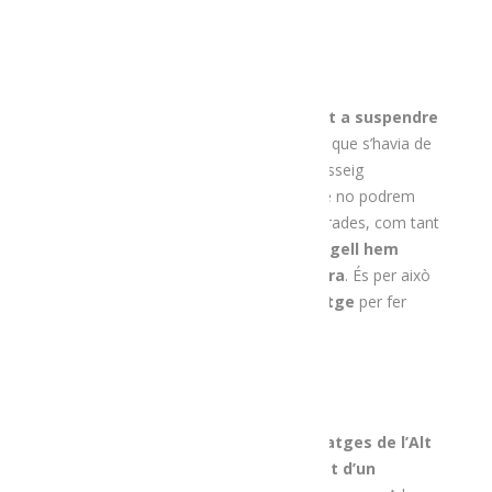
Amb Unes Bosses-
Formatge Per Fer
Maridatges A Casa
Malauradament,
el covid-19
ha obligat a suspendre
la Fira de Sant Ermengol presencial
, que s’havia de
fer aquest pròxim cap de setmana al passeig
Joan
Brudieu
de la Seu d’Urgell. Tot i que no podrem
degustar ni comprar formatges a les parades, com tant
ens agrada fer,
des de
Menja
‘t l’Alt Urgell hem
volgut mantenir viu l’esperit de la fira
. És per això
que hem preparat unes
bosses-formatge
per fer
maridatges a casa!
Cada bossa compta amb
quatre formatges de l’Alt
Urgell
, i cadascun d’ells va
acompanyat d’un