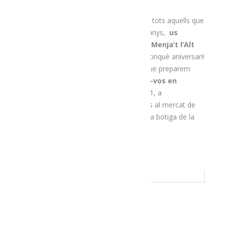
Justament,
per premiar la fidelitat
de tots aquells que
ens heu fet confiança al llarg d’aquests anys,
us
regalarem una bossa de compra de Menja’t l’Alt
Urgell
. Així, celebrarem plegats aquest cinquè aniversari!
Aquí
podeu conèixer el detall dels lots que preparem
enguany o, si ho preferiu,
podeu posar-vos en
contacte amb nosaltres
al 635660931, a
menjatlalturgell@gmail.com o visitar-nos al mercat de
proximitat del supermercat Charter o a la botiga de la
plaça Patalín.
READ MORE