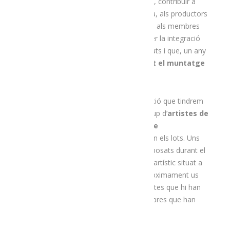
un bon regal per festes
i, a la vegada, contribuir a
ajudar a diversos col·lectius. D’una banda, als productors
agroalimentaris de l’Alt Urgell i, de l’altra, als membres
d’
Integra
Pirineus
, entitat que vetlla per la integració
social i laboral de persones amb dificultats i que, un any
més,
col·laborarà amb nosaltres fent el muntatge
dels lots
.
Aquesta, però, no serà l’única col·laboració que tindrem
amb els lots. Igual que altres anys un grup d’
artistes de
la comarca han pintat un quadre que
acompanyarà els díptics
que anuncien els lots. Uns
treballs que, a més, es podran veure exposats durant el
mes de desembre
a l’Aparador
, l’espai artístic situat a
la plaça del Carme de la Seu d’Urgell. Pròximament us
donarem més informació sobre els artistes que hi han
participat enguany i us mostrarem les obres que han
elaborat!