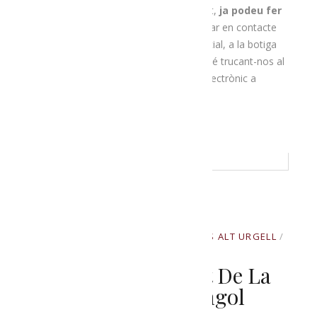
Si no us voleu quedar sense el vostre lot,
ja podeu fer
les vostres comandes.
Us podeu posar en contacte
amb nosaltres ja sigui de forma presencial, a la botiga
de la plaça
Patalín de la Seu d’Urgell
, o bé trucant-nos al
636 66 09 31 o enviant-nos un correu electrònic a
menjatlalturgell@gmail.com.
READ MORE
OCTUBRE 13, 2020
BY
PRODUCTORS ALT URGELL
IN
UNCATEGORIZED
Mantenim L’esperit De La
Fira De Sant Ermengol