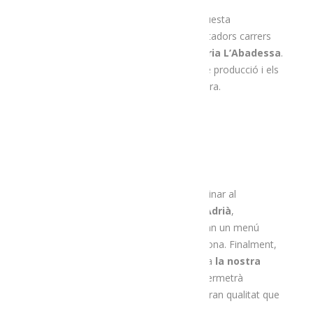
Un cop visitat l’Espai Ermengol i feta aquesta
degustació, seguirem la ruta pels encantadors carrers
medievals de la Seu fins a la
formatgeria L’Abadessa
.
Allà,
la Judith
ens explicarà el procés de producció i els
diferents tipus de formatge que hi elabora.
Quan haguem obert la gana, anirem a dinar al
restaurant el Rastell
, on
l’Agustí i l’Adrià
,
productors locals d’embotits, ens oferiran un menú
degustació amb producte propi i de la zona. Finalment,
acabarem la ruta fent una visita guiada a
la nostra
botiga de la plaça Patalín
, que ens permetrà
descobrir la diversitat de productes de gran qualitat que
s’elaboraren a l’Alt Urgell.