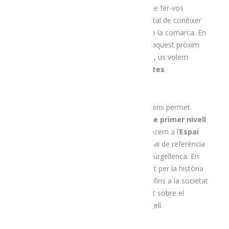
A
Menja’t l’Alt Urgell
no ens cansem de fer-vos
propostes d’allò més atractives
per tal de conèixer
el
patrimoni gastronòmic
que tenim a la comarca. En
aquesta ocasió, i tenint en compte que aquest pròxim
divendres 14 d’agost n’he organitzat una, us volem
presentar la número 7 de les nostres
rutes
gastronòmiques
.
Tota ella transcorre per la Seu d’Urgell i ens permet
descobrir el
patrimoni gastronòmic de primer nivell
que té la ciutat
. La proposta la comencem a l’
Espai
Ermengol-Museu de la ciutat
, un espai de referència
en la difusió del patrimoni a la capital alturgellenca. En
aquest espai hi podrem fer un recorregut per la història
de la Seu d’Urgell, des dels seus orígens fins a la societat
actual passant per l’exposició permanent sobre el
formatge i la seva repercussió a l’Alt Urgell.