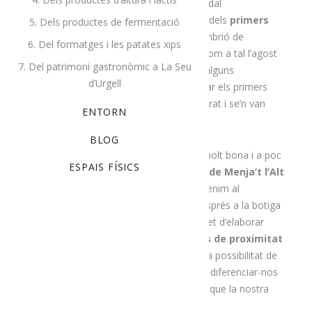
aquest desembre els nostres lots de Nadal
compliran cinc anys! De fet, l’elaboració dels
primers
5. Dels productes de fermentació
lots
,
el desembre del 2015
, va ser l’embrió de
6. Del formatges i les patates xips
la mateixa entitat, que es va constituir com a tal l’agost
7. Del patrimoni gastronòmic a La Seu
del 2016. La unió temporal que van fer alguns
d’Urgell
productors de la comarca per tal de crear els primers
lots va tenir un èxit molt major de l’esperat i se’n van
ENTORN
vendre fins a 365!
BLOG
Des d’aleshores, l’experiència ha estat molt bona i a poc
ESPAIS FÍSICS
a poc
hem anat consolidant els lots de Menja’t l’Alt
Urgell
, primer venent-los a l’espai que tenim al
supermercat Charter de Montferrer i després a la botiga
de la plaça Patalín de la Seu d’Urgell. El fet d’elaborar
lots amb productes agroalimentaris de proximitat
i de primera qualitat
, així com oferir la possibilitat de
personalitzar-los totalment, ens permet diferenciar-nos
d’altres ofertes més industrials, i creiem que la nostra
proposta ha agradat als consumidors.