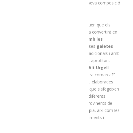
salut del consumidor sinó també per la seva composició
aromàtica.
Un cop assolit aquest primer pas, expliquen que els
sorgeix una nova necessitat “que s’acaba convertint en
una inquietud:
quelcom per maridar amb les
infusions
. I què millor que unes saboroses
galetes
artesanes
elaborades amb mètodes tradicionals i amb
ingredients naturals i de primer nivell, tot aprofitant
l’excel·lent qualitat de la
mantega DOP Alt Urgell-
Cerdanya
, de la que disposem a la nostra comarca?”.
Així és com neixen les galetes artesanes, elaborades
amb mantega de la
Cooperativa Cadí
, que s’afegeixen
a la resta de productes, bàsicament les diferents
infusions, elaborades amb ingredients provinents de
l’agricultura ecològica i amb fórmula pròpia, així com les
infusions personalitzades per a esdeveniments i
empreses.