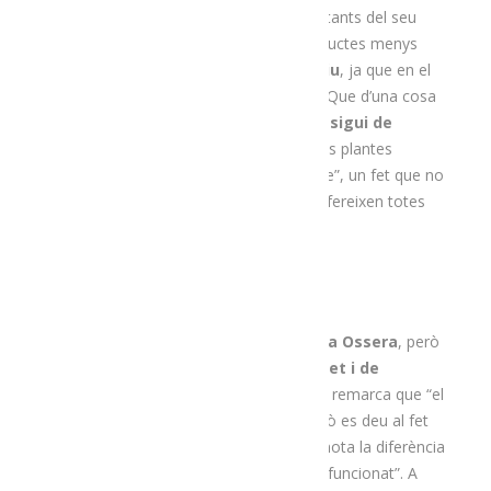
Per la Suzette un dels valors més importants del seu
projecte, i que el diferencia d’altres productes menys
artesanals, és
el control sobre el cultiu
, ja que en el
seu cas tot és ecològic i de proximitat. “Que d’una cosa
es digui que és ecològica no vol dir
que sigui de
proximitat
, ja que potser compres unes plantes
que venen de la Xina, l’Argentina o Egipte”, un fet que no
les fa sostenibles. En el seu cas, però, ofereixen totes
dues qualitats.
L’Herboristeria Nogué té
botiga física a Ossera
, però
ven força a l’exterior,
a través d’internet i de
botigues especialitzades
. La Suzette remarca que “el
nostre client és molt fidel” i creu que això es deu al fet
que “quan prova els nostres productes nota la diferència
de gust i veu que li ha anat bé, que li ha funcionat”. A