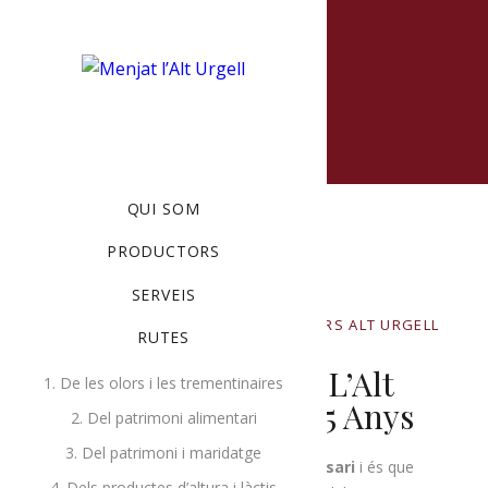
MENU
QUI SOM
PRODUCTORS
SERVEIS
NOVEMBRE 21, 2020
BY
PRODUCTORS ALT URGELL
RUTES
IN
UNCATEGORIZED
Els Lots De Menja’t L’Alt
1. De les olors i les trementinaires
Urgell Compleixen 5 Anys
2. Del patrimoni alimentari
3. Del patrimoni i maridatge
A Menja’t l’Alt Urgell estem d’aniversari
i és que
4. Dels productes d’altura i làctis